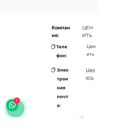
Компан
ЦЕН
ия:
ИТЬ
Теле
Цен
ить
фон:
Элек
Цен
ить
трон
ная
почт
1
а:
Цен
Адрес:
ить