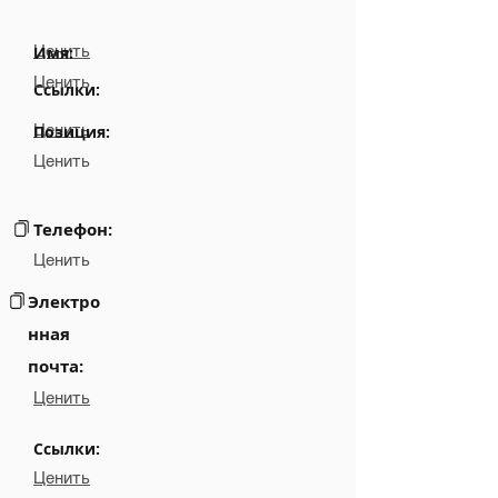
Ценить
Имя:
Ценить
Ссылки:
Ценить
Позиция:
Ценить
Телефон:
Ценить
Электро
нная
почта:
Ценить
Ссылки:
Ценить