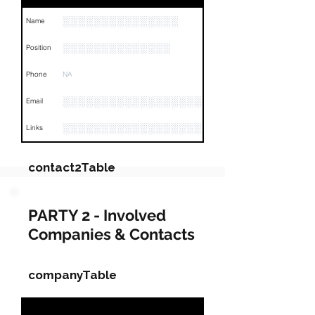
░░░░░░░░░░░░░░░
Name
░░░░░░░░░░░░░░
Position
Phone
NA
░░░░░░░░░░░░░░░░░░░░░░
Email
░░░░░░░░░░░░░░░░░░░░░░░░░░░░░░░░
Links
contact2Table
Field
Value
PARTY 2 - Involved
Companies & Contacts
Name
░░░░░░░░░░░
Position
░░░░░░░░░░░░░░░░░░░░░░░
companyTable
Phone
NA