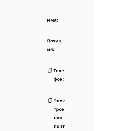
Имя:
Позиц
ия:
Теле
фон:
Элек
трон
ная
почт