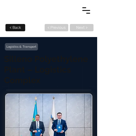
< Back
< Previous
Next >
Logistics & Transport
Silleno Polyethylene
Plant – Logistics
Complex