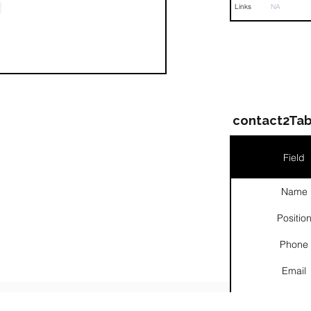
░
Links
NA
contact2Tab
Field
Name
Positio
Phone
Email
Links