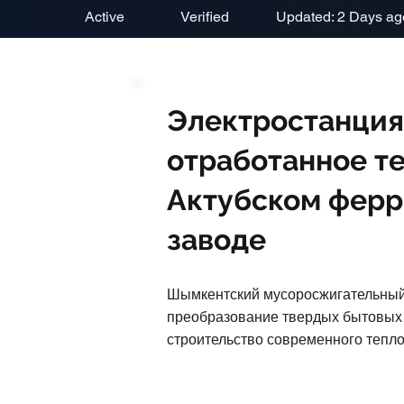
Active
Verified
Updated: 2 Days ag
Электростанция
отработанное те
Актубском фер
заводе
Шымкентский мусоросжигательный 
преобразование твердых бытовых 
строительство современного тепл