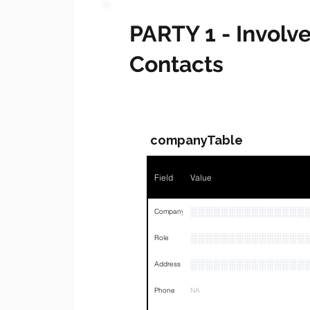
PARTY 1 - Invol
Contacts
companyTable
Field
Value
░░░░░░░░░░░░░░░
Company
░░░░░░░░░░░░░░░
Role
░░░░░░░░░░░░░░░
Address
Phone
NA