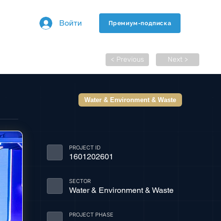
Войти
Премиум-подписка
< Previous
Next >
Water & Environment & Waste
PROJECT ID
1601202601
SECTOR
Water & Environment & Waste
PROJECT PHASE