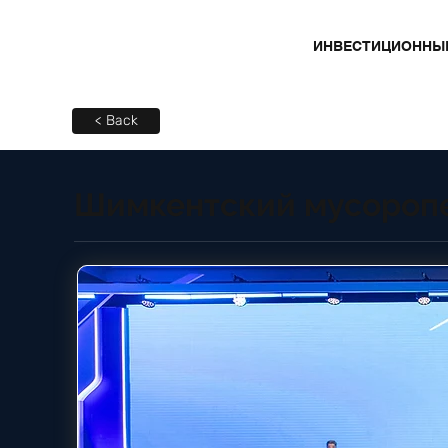
ИНВЕСТИЦИОННЫ
< Back
Шимкентский мусороп