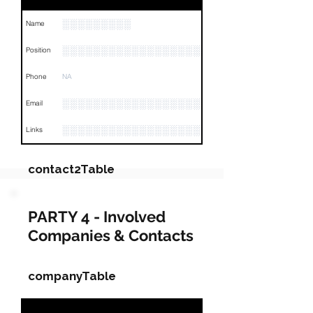
░░░░░░░░░
Name
░░░░░░░░░░░░░░░░░░░░
Position
Phone
NA
░░░░░░░░░░░░░░░░░░░░░░░
Email
░░░░░░░░░░░░░░░░░░░░░░░░░░░░░░░░
Links
contact2Table
Field
Value
PARTY 4 - Involved
Companies & Contacts
Name
░░░░░░░░░░░░░░░░░░
Position
░░░░░░
companyTable
Phone
NA