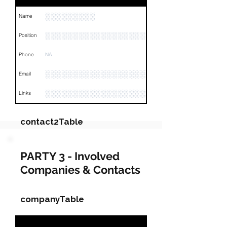
░░░░░░░░░
Name
░░░░░░░░░░░░░░░░░░░░░░░░░░░░
Position
Phone
NA
░░░░░░░░░░░░░░░░░░░
Email
░░░░░░░░░░░░░░░░░░░░░░░░░░░░░░░░
Links
contact2Table
Field
Value
PARTY 3 - Involved
Companies & Contacts
Name
NA
Position
NA
companyTable
Phone
NA