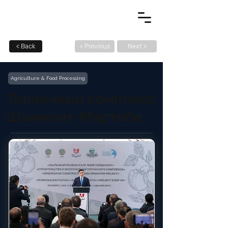
< Back
< Previous
Next >
Agriculture & Food Processing
Тепличный комплекс
Шымкент-Мартобе