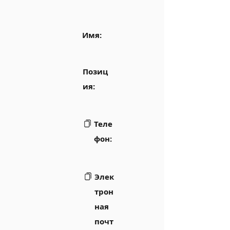
Имя:
Позиц
ия:
Теле
фон:
Элек
трон
ная
почт