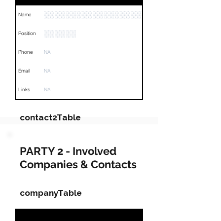
░░░░░░░░░░░░░░░░░░░░░░░
Name
░░░░░░
Position
Phone
NA
Email
NA
Links
NA
contact2Table
Field
Value
PARTY 2 - Involved
Companies & Contacts
Name
░░░░░░░░░░░░░░
Position
░░░░░░░░░░░░░░░░░░
companyTable
Phone
NA