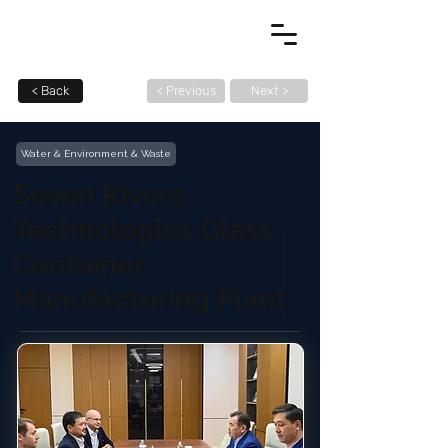
< Back
< Previous
Next >
Water & Environment & Waste
Seven Rivers
Technologies Glass
Container
Manufacturing Plant