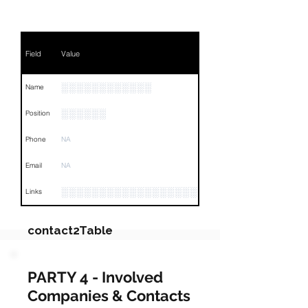
Field
Value
░░░░░░░░░░░░
Name
░░░░░░
Position
Phone
NA
Email
NA
░░░░░░░░░░░░░░░░░░░░░░░░░░░░░░░░
Links
contact2Table
Field
Value
PARTY 4 - Involved
Companies & Contacts
Name
NA