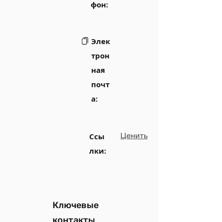
фон:
Элек
трон
ная
почт
а:
Ценить
Ссы
лки:
Ключевые
контакты