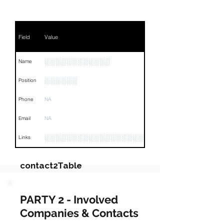
Field
Value
░░░░░░░░░░░░
Name
░░░░░░
Position
Phone
NA
Email
NA
░░░░░░░░░░░░░░░░░░░░░░░░░░░░░░░░
Links
contact2Table
Field
Value
PARTY 2 - Involved
Companies & Contacts
Name
NA