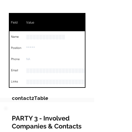
Field
Value
░░░░░░░░░░░░
Name
*****
Position
Phone
NA
░░░░░░░░░░░░░░░░░░░░░░░░
Email
░░░░░░░░░░░░░░░░░░░░░░░░░░░░░░░░
Links
contact2Table
Field
Value
PARTY 3 - Involved
Companies & Contacts
Name
░░░░░░░░░░░░░░░░░░░░