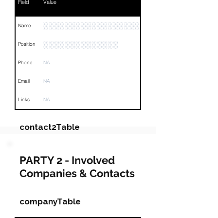
Field
Value
░░░░░░░░░░░░░░░░░░░░░░░░░
Name
░░░░░░░░░░░░░░
Position
Phone
NA
Email
NA
Links
NA
contact2Table
Field
Value
PARTY 2 - Involved
Companies & Contacts
Name
NA
Position
NA
companyTable