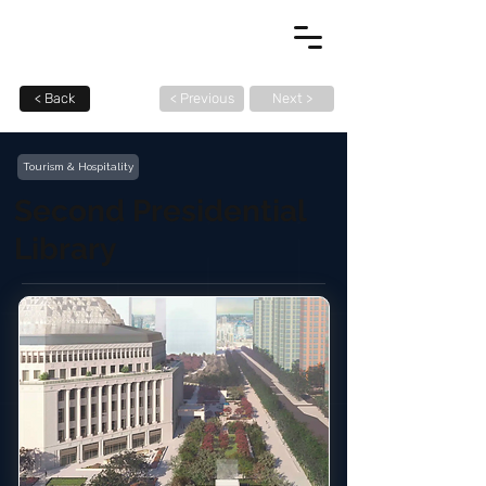
< Back
< Previous
Next >
Tourism & Hospitality
Second Presidential
Library