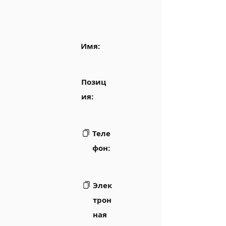
Имя:
Позиц
ия:
Теле
фон:
Элек
трон
ная