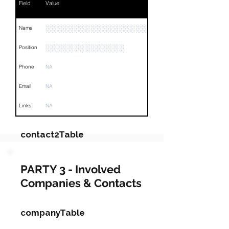
Field
Value
░░░░░░░░░░░░░░░░░░░░░░░░░░
Name
░░░░░░░░░░░░░░
Position
Phone
NA
Email
NA
Links
NA
contact2Table
Field
Value
PARTY 3 - Involved
Companies & Contacts
Name
NA
Position
NA
companyTable