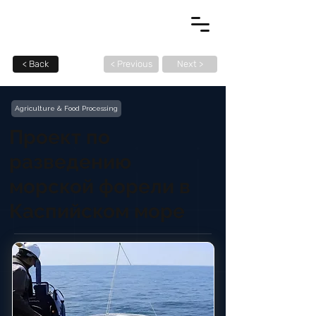
< Back
< Previous
Next >
Agriculture & Food Processing
Проект по
разведению
морской форели в
Каспийском море