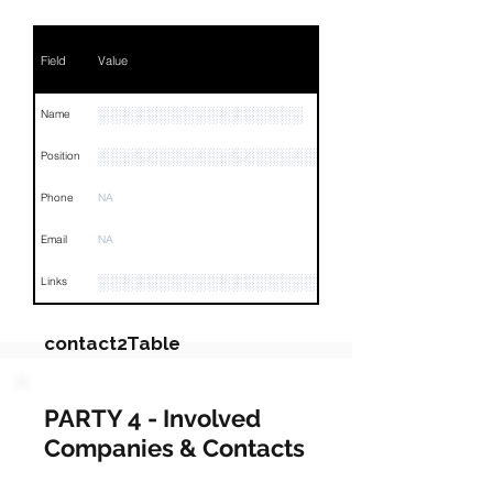
Field
Value
░░░░░░░░░░░░░░░░░
Name
░░░░░░░░░░░░░░░░░░░
Position
Phone
NA
Email
NA
░░░░░░░░░░░░░░░░░░░░░░░░░░░░░░░░
Links
contact2Table
Field
Value
PARTY 4 - Involved
Companies & Contacts
Name
░░░░░░░░░░░░