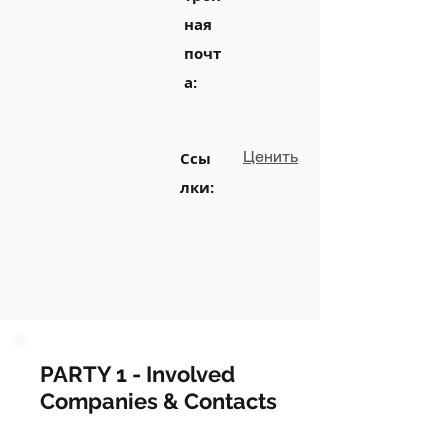
ная
почт
а:
Ценить
Ссы
лки:
PARTY 1 - Involved
Companies & Contacts