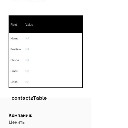
Field
Value
Name
NA
Position
NA
Phone
NA
Email
NA
Links
NA
contact2Table
Компания:
Field
Value
Ценить