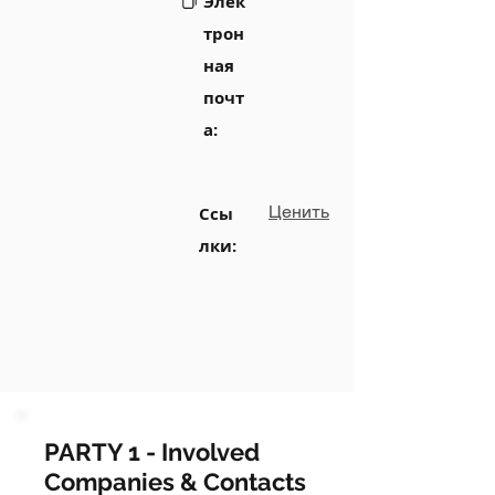
Элек
трон
ная
почт
а:
Ценить
Ссы
лки:
PARTY 1 - Involved
Companies & Contacts