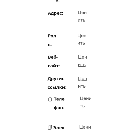
Цен
Адрес:
ить
Рол
Цен
ить
ь:
Веб-
Цен
ить
сайт:
Другие
Цен
ить
ссылки:
Цени
Теле
ть
фон:
Цени
Элек