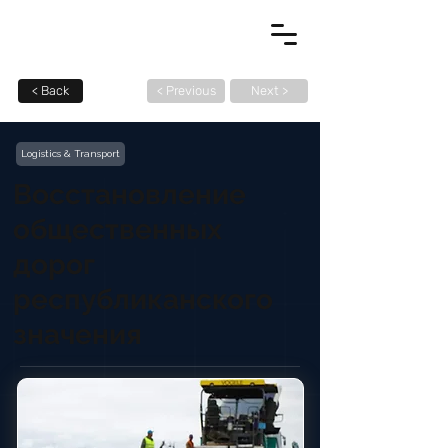
< Back
< Previous
Next >
Logistics & Transport
Восстановление
общественных
дорог
республиканского
значения