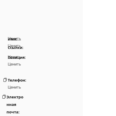
Ценить
Имя:
Ценить
Ссылки:
Ценить
Позиция:
Ценить
Телефон:
Ценить
Электро
нная
почта: