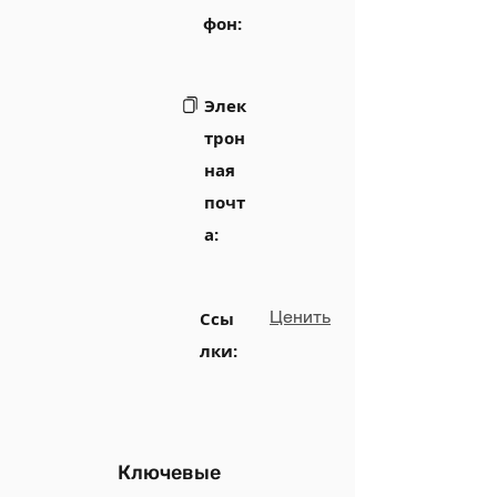
фон:
Элек
трон
ная
почт
а:
Ценить
Ссы
лки:
Ключевые