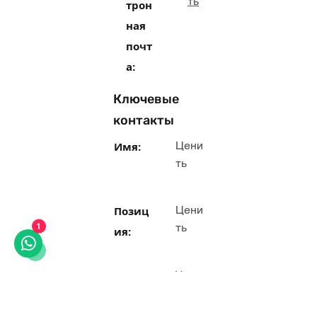
ть
трон
ная
почт
а:
Ключевые
контакты
Цени
Имя:
ть
Цени
Позиц
ть
ия:
1
Цени
Ссы
ть
лки: