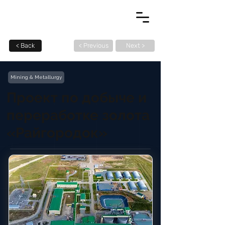
< Back
< Previous
Next >
Mining & Metallurgy
Проект по добыче и
переработке золота
«Райгородок»