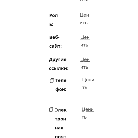
Рол
Цен
ить
ь:
Веб-
Цен
ить
сайт:
Другие
Цен
ить
ссылки:
Цени
Теле
ть
фон:
Цени
Элек
ть
трон
ная
почт