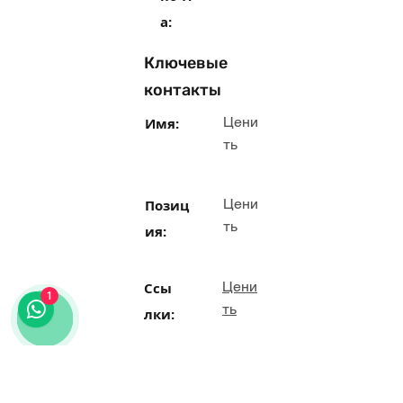
а:
Ключевые
контакты
Цени
Имя:
ть
Цени
Позиц
ть
ия:
Цени
Ссы
1
ть
лки:
Теле
Цени
ть
фон: