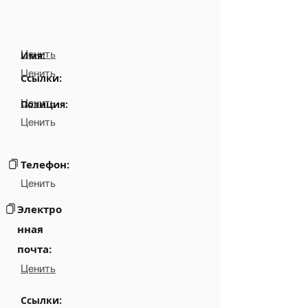
Ценить
Имя:
Ценить
Ссылки:
Ценить
Позиция:
Ценить
Телефон:
Ценить
Электро
нная
почта:
Ценить
Ссылки: