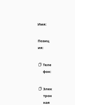
Имя:
Позиц
ия:
Теле
фон:
Элек
трон
ная