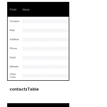
Field
Value
░░░░░░░░░░░░░░░░░░░░░░░░░░
Company
░░░░░░░░░░░░░░░░░░░░░░░
Role
░░░░░░░░░░░░░░░░░░░░░░░░░░░░░░░░
Address
░░░░░░░░░░░░░░░░░░░░░░░░░░░░░░░░
Phone
░░░░░░░░░░░░░░░░░░░░░░░░░░░░░░░░
Email
░░░░░░░░░░░░░░░░░░░░░░░░
Website
Other
░░░░░░░░░░░░░░░░░░░░░░░░░░░░░░░░
Links
contact1Table