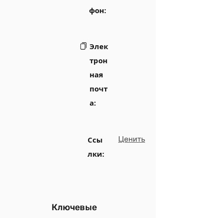
фон:
Элек
трон
ная
почт
а:
Ценить
Ссы
лки:
Ключевые