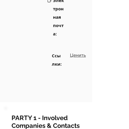
Элек
трон
ная
почт
а:
Ценить
Ссы
лки:
PARTY 1 - Involved
Companies & Contacts