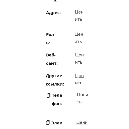
Цен
Адрес:
ить
Рол
Цен
ить
ь:
Веб-
Цен
ить
сайт:
Другие
Цен
ить
ссылки:
Цени
Теле
ть
фон:
Цени
Элек