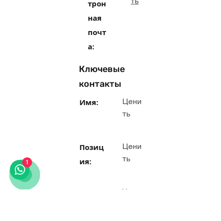
ть
трон
ная
почт
а:
Ключевые
контакты
Цени
Имя:
ть
Цени
Позиц
ть
ия:
1
Цени
Ссы
ть
лки: