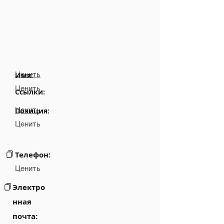
Ценить
Имя:
Ценить
Ссылки:
Ценить
Позиция:
Ценить
Телефон:
Ценить
Электро
нная
почта: