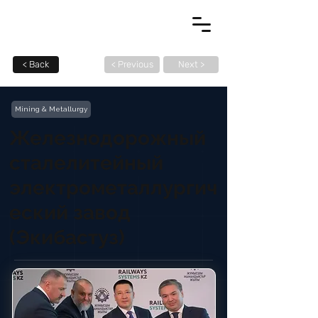
< Back
< Previous
Next >
Mining & Metallurgy
Железнодорожный
сталелитейный
электрометаллургич
еский завод
(Экибастуз)