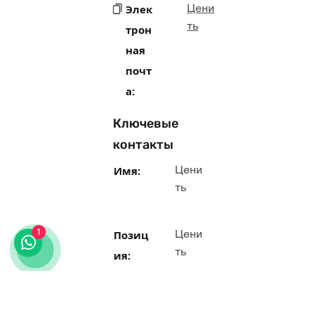
Цени
Элек
ть
трон
ная
почт
а:
Ключевые
контакты
Цени
Имя:
ть
1
Цени
Позиц
ть
ия:
Цени
Ссы