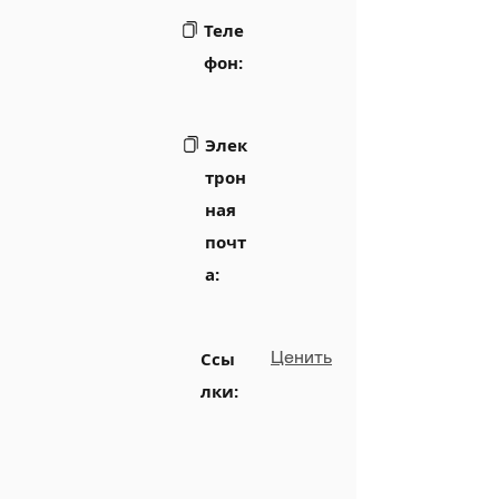
Теле
фон:
Элек
трон
ная
почт
а:
Ценить
Ссы
лки: