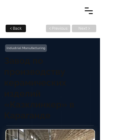
< Back
< Previous
Next >
Industrial Manufacturing
Завод по
производству
керамических
изделий
«Казклинкер» в
Караганде