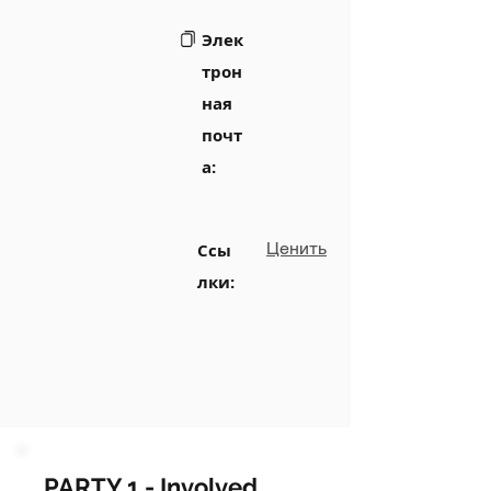
Элек
трон
ная
почт
а:
Ценить
Ссы
лки:
PARTY 1 - Involved