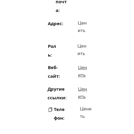
почт
а:
Цен
Адрес:
ить
Рол
Цен
ить
ь:
Веб-
Цен
ить
сайт:
Другие
Цен
ить
ссылки:
Цени
Теле
ть
фон: