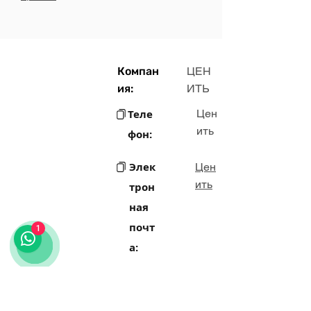
Компан
ЦЕН
ия:
ИТЬ
Теле
Цен
ить
фон:
Элек
Цен
ить
трон
ная
почт
1
а:
Цен
Адрес:
ить