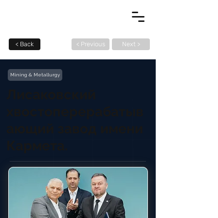
< Back
< Previous
Next >
Mining & Metallurgy
Лисаковский
хвостоперерабатыв
ающий завод имени
Кармета.