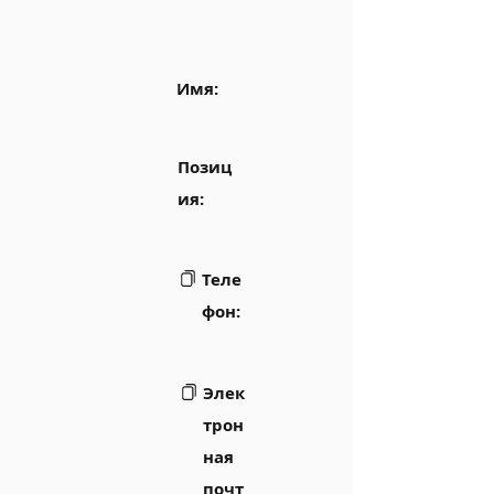
Имя:
Позиц
ия:
Теле
фон:
Элек
трон
ная
почт