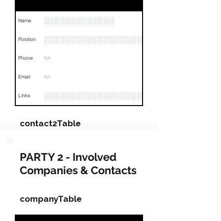
░░░░░░░░░░░░░
Name
░░░░░░░░░░░░░░░░░░░░░░░░░░░░░░░░
Position
Phone
NA
Email
NA
░░░░░░░░░░░░░░░░░░░░░░░░░░░░░░░░
Links
contact2Table
Field
Value
PARTY 2 - Involved
Companies & Contacts
Name
░░░░░░░░░░░░░░░░
░░░░░░░░░░░░░░░░░░░░░░░░░░░░░░░
Position
companyTable
Phone
NA