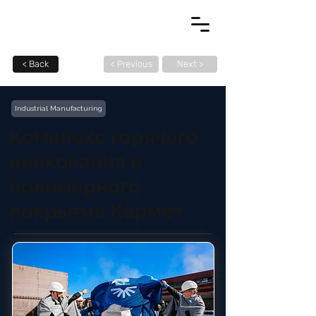
< Back
< Previous
Next >
Industrial Manufacturing
Комплекс горячего
цинкования и
полимерного
покрытия Кармет