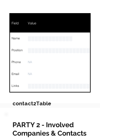
Field
Value
░░░░░░░░░░░░░
Name
░░░░░░░░░░░░░░░░░░░░░░░░░░░░░░░░
Position
Phone
NA
Email
NA
░░░░░░░░░░░░░░░░░░░░░░░░░░░░░░░░
Links
contact2Table
Field
Value
PARTY 2 - Involved
Companies & Contacts
Name
░░░░░░░░░░