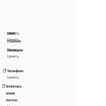
Ценить
Имя:
Ценить
Ссылки:
Ценить
Позиция:
Ценить
Телефон:
Ценить
Электро
нная
почта: