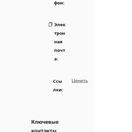
фон:
Элек
трон
ная
почт
а:
Ценить
Ссы
лки:
Ключевые
контакты