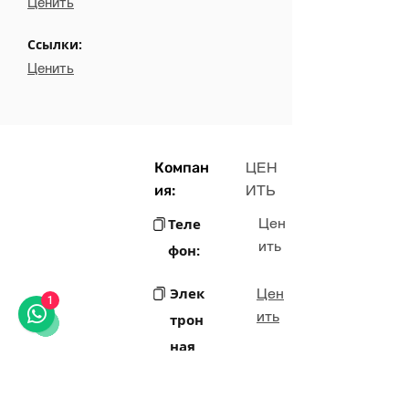
Ценить
Ссылки:
Ценить
Компан
ЦЕН
ия:
ИТЬ
Теле
Цен
ить
фон:
Элек
Цен
1
ить
трон
ная
почт
а: