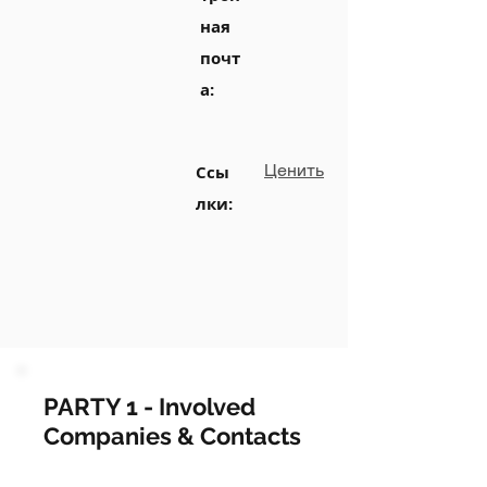
ная
почт
а:
Ценить
Ссы
лки:
PARTY 1 - Involved
Companies & Contacts