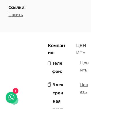
Ссылки:
Ценить
Компан
ЦЕН
ия:
ИТЬ
Теле
Цен
ить
фон:
Элек
Цен
ить
трон
1
ная
почт
а: