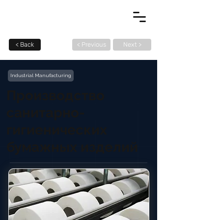
< Back
< Previous
Next >
Industrial Manufacturing
Производство
санитарно-
гигиенических
бумажных изделий