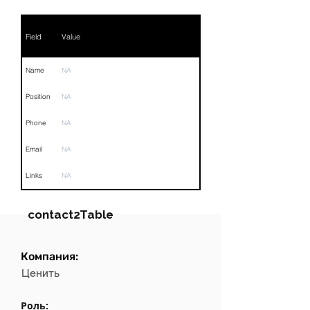
Field
Value
Name
NA
Position
NA
Phone
NA
Email
NA
Links
NA
contact2Table
Компания:
Field
Value
Ценить
Name
NA
Роль: