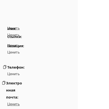
Ценить
Имя:
Ценить
Ссылки:
Ценить
Позиция:
Ценить
Телефон:
Ценить
Электро
нная
почта:
Ценить