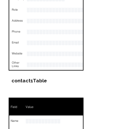
░░░░░░░░░░░░░░░░░░░░░░░
Role
░░░░░░░░░░░░░░░░░░░░░░░░░░░░░░░░
Address
░░░░░░░░░░░░░░░░░░░░░░░░░░░░░░░░
Phone
░░░░░░░░░░░░░░░░░░░░░░░░░░░░░░░░
Email
░░░░░░░░░░░░░░░░░░░░░░░░░░░░
Website
Other
░░░░░░░░░░░░░░░░░░░░░░░░░░░░░░░░
Links
contact1Table
Field
Value
░░░░░░░░░░░
Name