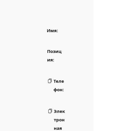
Имя:
Позиц
ия:
Теле
фон:
Элек
трон
ная