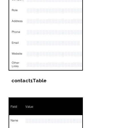
░░░░░░░░░░░░░░░░░░░░░░░░░░░░░
Role
░░░░░░░░░░░░░░░░░░░░░░░░░░░░░░░░
Address
░░░░░░░░░░░░░░░░░░░░░░░░░░░░░░░░
Phone
░░░░░░░░░░░░░░░░░
Email
░░░░░░░░░░░░░░░░░░░░░░░░░░░░░░░░
Website
Other
░░░░░░░░░░░░░░░░░░░░░░░░░░░░░░░░
Links
contact1Table
Field
Value
░░░░░░░░░░░░░░░░░░░░░░░░░
Name