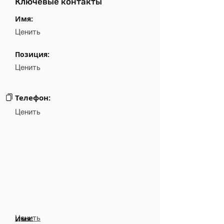
Ключевые контакты
Имя:
Ценить
Позиция:
Ценить
Телефон:
Ценить
Ценить
Имя: