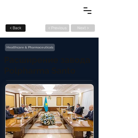
< Back
< Previous
Next >
Healthcare & Pharmaceuticals
Расширение завода
Polpharma Santo