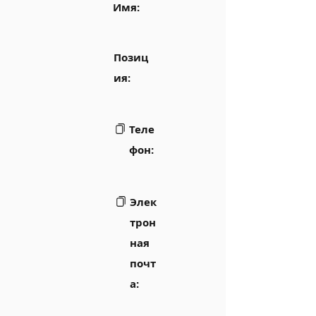
Имя:
Позиц
ия:
Теле
фон:
Элек
трон
ная
почт
а: