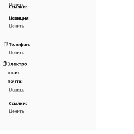
Ценить
Ссылки:
Ценить
Позиция:
Ценить
Телефон:
Ценить
Электро
нная
почта:
Ценить
Ссылки:
Ценить