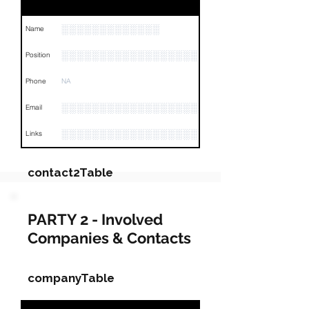
░░░░░░░░░░░░░
Name
░░░░░░░░░░░░░░░░░░
Position
Phone
NA
░░░░░░░░░░░░░░░░░░░░░░░░░
Email
░░░░░░░░░░░░░░░░░░░░░░░░░░░░░░░░
Links
contact2Table
Field
Value
PARTY 2 - Involved
Companies & Contacts
Name
░░░░░░░░░░░
░░░░░░░░░░░░░░░░░░░░░░░░░░░░░░░░░░░░░░░░░
Position
companyTable
Phone
NA