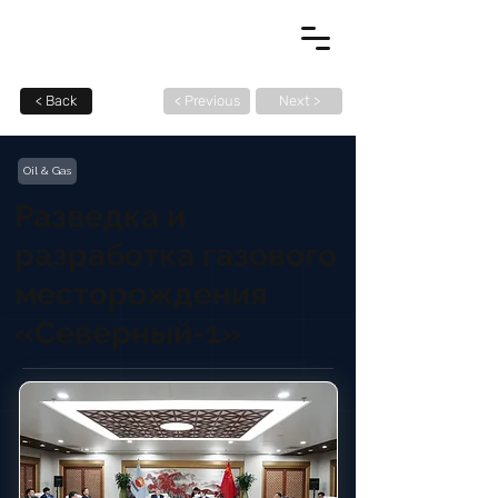
< Back
< Previous
Next >
Oil & Gas
Разведка и
разработка газового
месторождения
«Северный-1»