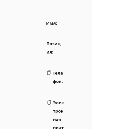
Имя:
Позиц
ия:
Теле
фон:
Элек
трон
ная
почт