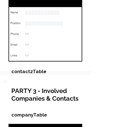
░░░░░░░░░░░
Name
░░░░░░░░░░░░
Position
Phone
NA
Email
NA
Links
NA
contact2Table
Field
Value
PARTY 3 - Involved
Companies & Contacts
Name
NA
Position
NA
companyTable
Phone
NA