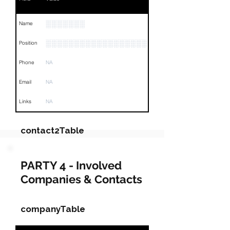
░░░░░░░
Name
░░░░░░░░░░░░░░░░░░
Position
Phone
NA
Email
NA
Links
NA
contact2Table
Field
Value
PARTY 4 - Involved
Companies & Contacts
Name
NA
Position
NA
companyTable
Phone
NA