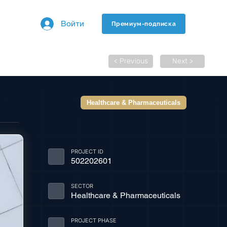
Войти
Премиум-подписка
< Previous
Next >
Healthcare & Pharmaceuticals
PROJECT ID
502202601
SECTOR
Healthcare & Pharmaceuticals
PROJECT PHASE