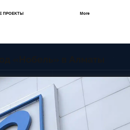
Е ПРОЕКТЫ
More
од «Нобель» в Алматы