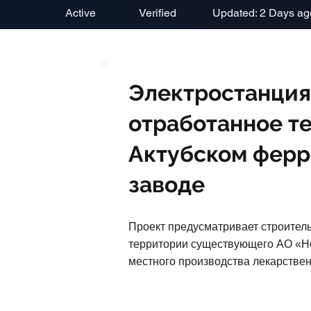
Active
Verified
Updated: 2 Days ag
Электростанция
отработанное те
Актубском фер
заводе
Проект предусматривает строитель
территории существующего АО «Но
местного производства лекарствен