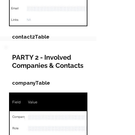
░░░░░░░░░░░░░░░░░░░░
Email
Links
NA
contact2Table
Field
Value
PARTY 2 - Involved
Companies & Contacts
Name
░░░░░░░░
░░░░░░░░░░░░░░░░░░░░░░░░░░░░░░░░░░░░░░░░
Position
companyTable
Phone
░░░░░░░░░░░░░░░░
Field
Value
Email
░░░░░░░░░░░░░░░░░░░░░░
Links
NA
░░░░░░░░░░░░░░░░░░
Company
░░░░░░░░░░░░░░░░░░░
Role