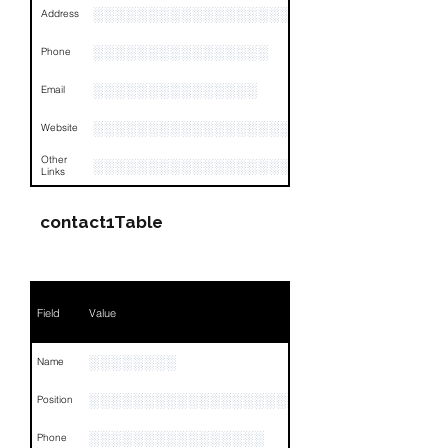
░░░░░░░░░░░░░░░░░░░░░░░░░░░░░░░░
Address
░░░░░░░░░░░░░░░░
Phone
░░░░░░░░░░░░░░░
Email
░░░░░░░░░░░░░░░░░░░░░░░░░░░░░░░░
Website
Other
░░░░░░░░░░░░░░░░░░░░░░░░░░░░░░
Links
contact1Table
Field
Value
░░░░░░░░
Name
░░░░░░░░░░░░░░░░░░░░░░░░░░░░░░░░
Position
░░░░░░░░░░░░░░░░
Phone