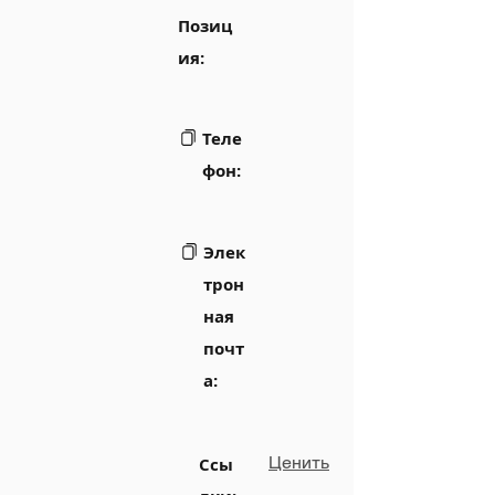
Позиц
ия:
Теле
фон:
Элек
трон
ная
почт
а:
Ценить
Ссы