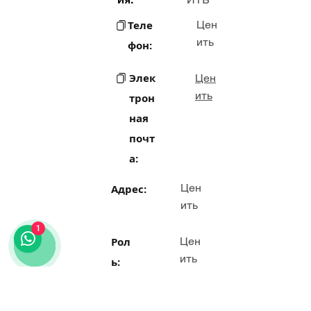
Теле
Цен
ить
фон:
Элек
Цен
ить
трон
ная
почт
а:
Цен
Адрес:
ить
1
Рол
Цен
ить
ь:
Веб-
Цен
ить