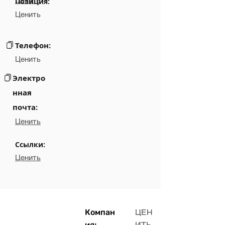
Ценить
Позиция:
Ценить
Телефон:
Ценить
Электро
нная
почта:
Ценить
Ссылки:
Ценить
Компан
ЦЕН
ия:
ИТЬ