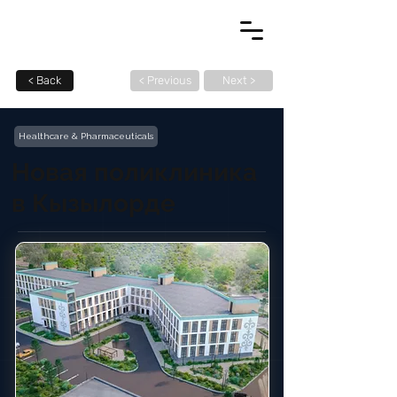
< Back
< Previous
Next >
Healthcare & Pharmaceuticals
Новая поликлиника
в Кызылорде