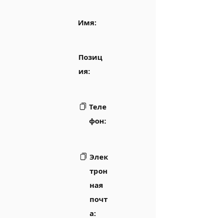
Имя:
Позиц
ия:
Теле
фон:
Элек
трон
ная
почт
а: