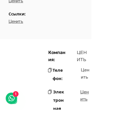
Ценить
Ссылки:
Ценить
Компан
ЦЕН
ия:
ИТЬ
Теле
Цен
ить
фон:
Элек
Цен
1
ить
трон
ная
почт
а: