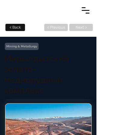
< Back
< Previous
Next >
Mining & Metallurgy
Мирылдызский
золото-
меднорудный
комплекс