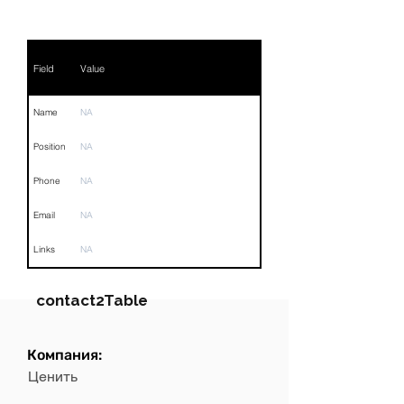
Field
Value
Name
NA
Position
NA
Phone
NA
Email
NA
Links
NA
contact2Table
Компания:
Field
Value
Ценить
Name
NA