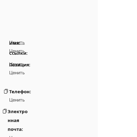
Ценить
Имя:
Ценить
Ссылки:
Ценить
Позиция:
Ценить
Телефон:
Ценить
Электро
нная
почта: