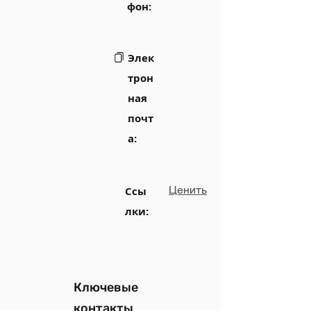
фон:
Элек
трон
ная
почт
а:
Ценить
Ссы
лки:
Ключевые
контакты