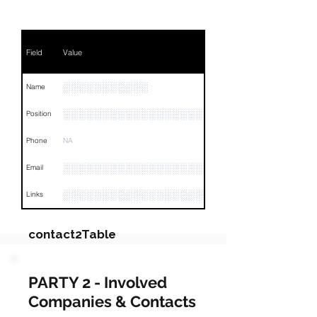
Field
Value
░░░░░░░░░░░
Name
░░░░░░░░░░░░░░░░░░░░░░░░░░░░
Position
Phone
NA
░░░░░░░░░░░░░░░░░░░░░░░
Email
░░░░░░░░░░░░░░░░░░░░░░░░░░░░░░░░
Links
contact2Table
Field
Value
PARTY 2 - Involved
Companies & Contacts
Name
░░░░░░░░░