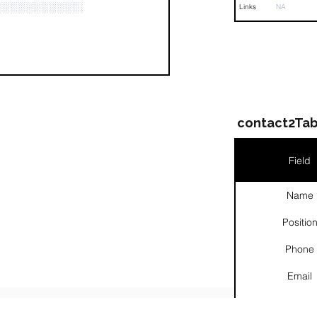
░░░░░░░░░░░░░░░░░░░░░░░░░░░░░░░░░░░░░░░░░
Links
NA
contact2Tab
Field
Name
Positio
Phone
Email
Links