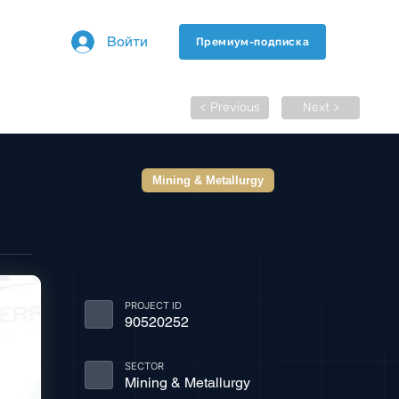
Войти
Премиум-подписка
< Previous
Next >
Mining & Metallurgy
PROJECT ID
90520252
SECTOR
Mining & Metallurgy