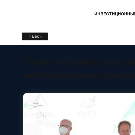
ИНВЕСТИЦИОННЫ
< Back
Горно-металлургически
месторождений золота