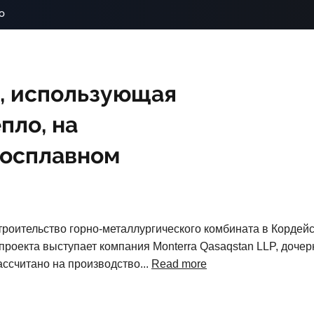
o
, использующая
пло, на
росплавном
троительство горно-металлургического комбината в Корде
проекта выступает компания Monterra Qasaqstan LLP, доче
ассчитано на производство...
Read more