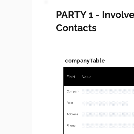
PARTY 1 - Invol
Contacts
companyTable
Field
Value
░░░░░░░░░░░░░░░
Company
░░░░░░░░░░░░░░
Role
░░░░░░░░░░░░░░░
Address
░░░░░░░░░░░░░░░
Phone