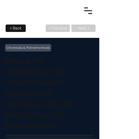
< Back
< Previous
Next >
Chemicals & Petrochemicals
Завод по
производству
минеральных
удобрений
компании Sozak
Phosphate LLP
(обновлено)