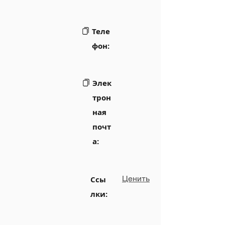
Теле
фон:
Элек
трон
ная
почт
а:
Ценить
Ссы
лки: