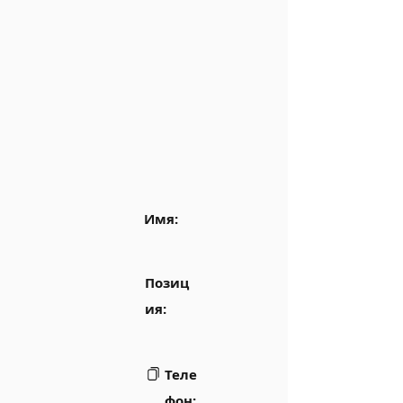
Имя:
Позиц
ия:
Теле
фон: