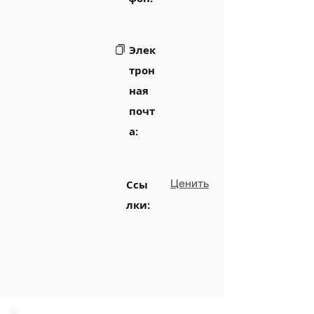
Элек
трон
ная
почт
а:
Ценить
Ссы
лки: