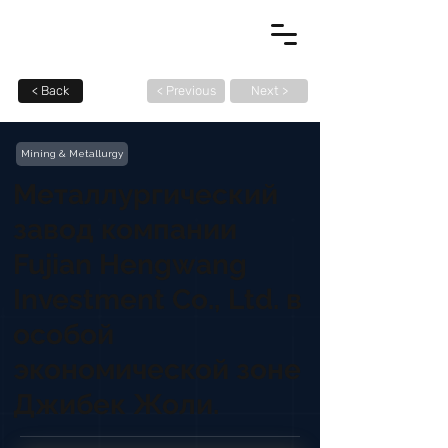
< Back
< Previous
Next >
Mining & Metallurgy
Металлургический
завод компании
Fujian Hengwang
Investment Co., Ltd. в
особой
экономической зоне
Джибек Жоли.