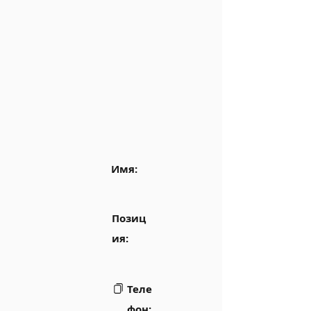
Имя:
Позиц
ия:
Теле
фон: