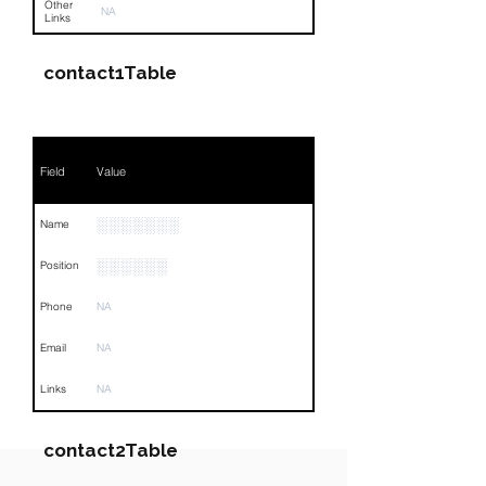
Other
NA
Links
contact1Table
Field
Value
░░░░░░░
Name
░░░░░░
Position
Phone
NA
Email
NA
Links
NA
contact2Table