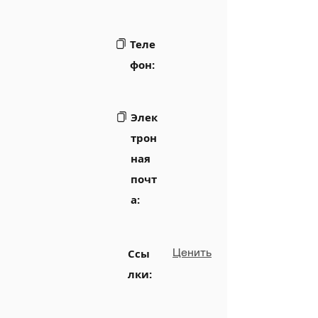
Теле
фон:
Элек
трон
ная
почт
а:
Ценить
Ссы
лки: