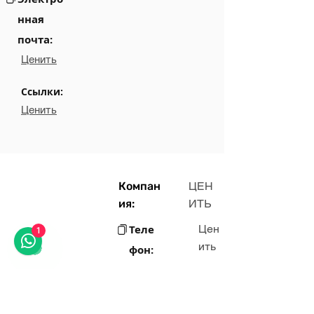
нная
почта:
Ценить
Ссылки:
Ценить
Компан
ЦЕН
ия:
ИТЬ
Теле
Цен
1
ить
фон:
Элек
Цен
ить
трон