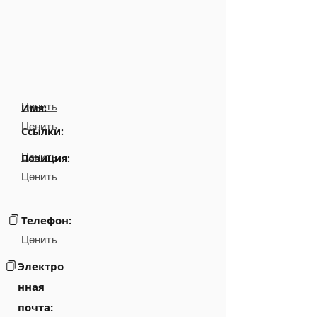
Ценить
Имя:
Ценить
Ссылки:
Ценить
Позиция:
Ценить
Телефон:
Ценить
Электро
нная
почта: