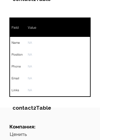
Field
Value
Name
NA
Position
NA
Phone
NA
Email
NA
Links
NA
contact2Table
Компания:
Field
Value
Ценить