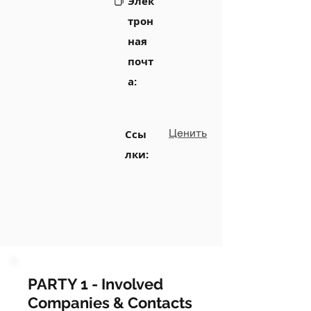
Элек
трон
ная
почт
а:
Ценить
Ссы
лки:
PARTY 1 - Involved
Companies & Contacts