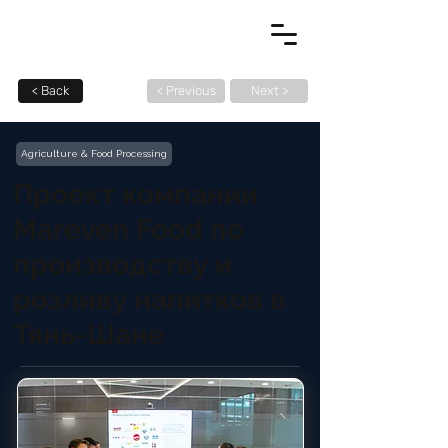
< Back
< Previous
Next >
Agriculture & Food Processing
Проект компании
Mareven Food по
производству и
розливу напитков в
Тянь-Шане