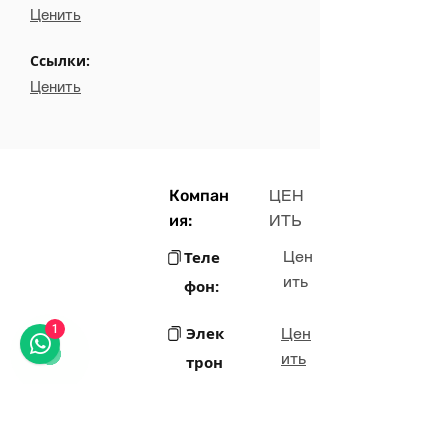
Ценить
Ссылки:
Ценить
Компан
ЦЕН
ия:
ИТЬ
Теле
Цен
ить
фон:
1
Элек
Цен
ить
трон
ная
почт