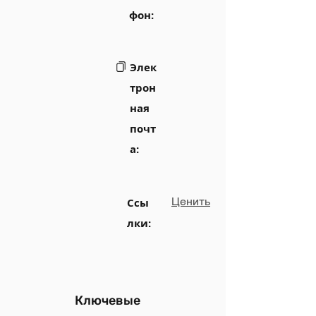
фон:
Элек
трон
ная
почт
а:
Ценить
Ссы
лки:
Ключевые