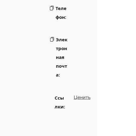
Теле
фон:
Элек
трон
ная
почт
а:
Ценить
Ссы
лки: