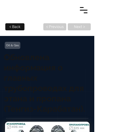
< Back
< Previous
Next >
Oil & Gas
Обновлена
информация о
главных
трубопроводах для
этана и пропана
(Тенгиз-Карабатан).