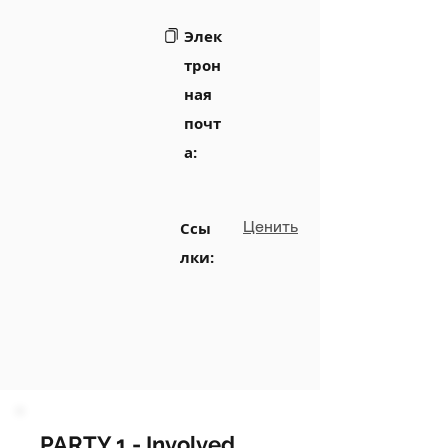
Элек
трон
ная
почт
а:
Ценить
Ссы
лки:
PARTY 1 - Involved