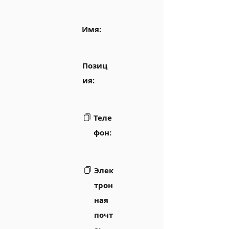
Имя:
Позиц
ия:
Теле
фон:
Элек
трон
ная
почт