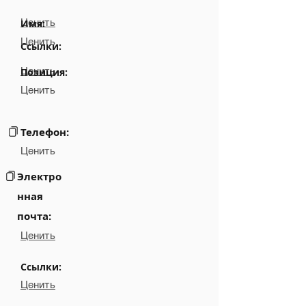
Ценить
Имя:
Ценить
Ссылки:
Ценить
Позиция:
Ценить
Телефон:
Ценить
Электро
нная
почта:
Ценить
Ссылки:
Ценить