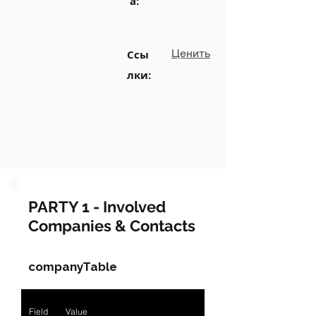
а:
Ценить
Ссы
лки:
PARTY 1 - Involved
Companies & Contacts
companyTable
Field
Value