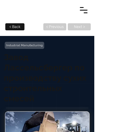
< Back
< Previous
Next >
Industrial Manufacturing
Завод
Лассельсбергер по
производству сухих
строительных
смесей