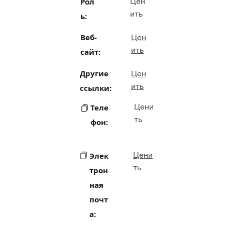
Рол
Цен
ить
ь:
Веб-
Цен
ить
сайт:
Другие
Цен
ить
ссылки:
Цени
Теле
ть
фон:
Цени
Элек
ть
трон
ная
почт
а: