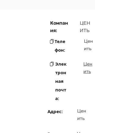
Компан
ЦЕН
ия:
ИТЬ
Теле
Цен
ить
фон:
Элек
Цен
ить
трон
ная
почт
а:
Цен
Адрес:
ить