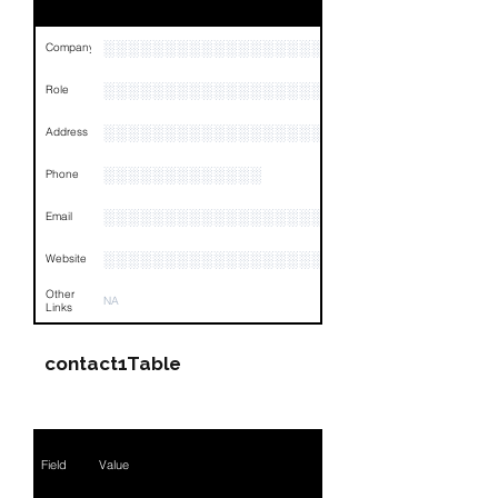
░░░░░░░░░░░░░░░░░░░░░░░░░░░░
Company
░░░░░░░░░░░░░░░░░░░░░░░
Role
░░░░░░░░░░░░░░░░░░░░░░░░░
Address
░░░░░░░░░░░░░
Phone
░░░░░░░░░░░░░░░░░░░░░░
Email
░░░░░░░░░░░░░░░░░░░░░░░░░░
Website
Other
NA
Links
contact1Table
Field
Value