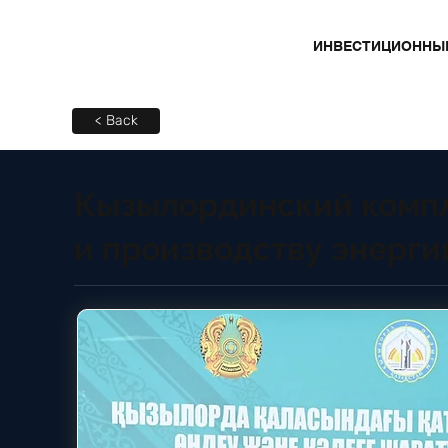
ИНВЕСТИЦИОННЫ
< Back
Кызылординский компл
и производству энерги