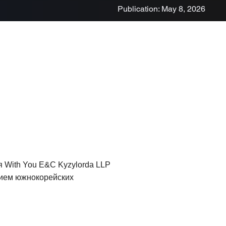
Publication: May 8, 2026
 With You E&C Kyzylorda LLP
нием южнокорейских