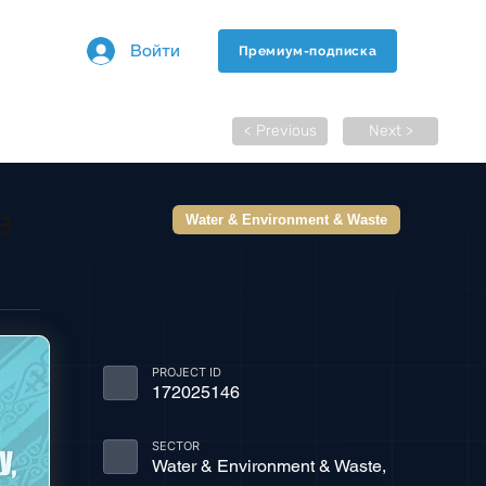
Войти
Премиум-подписка
< Previous
Next >
в
Water & Environment & Waste
PROJECT ID
172025146
SECTOR
Water & Environment & Waste,