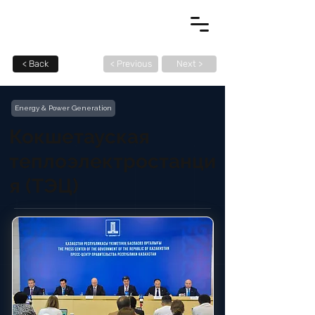
< Back
< Previous
Next >
Energy & Power Generation
Кокшетауская
теплоэлектростанци
я (ТЭЦ)