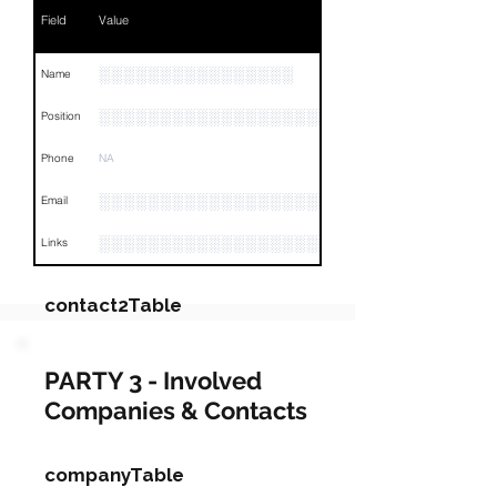
Field
Value
░░░░░░░░░░░░░░░░
Name
░░░░░░░░░░░░░░░░░░░░░░░░░░░
Position
Phone
NA
░░░░░░░░░░░░░░░░░░░░░░░░░░░░░░░
Email
░░░░░░░░░░░░░░░░░░░░░░░░░░░░░░░░
Links
contact2Table
Field
Value
PARTY 3 - Involved
Companies & Contacts
Name
NA
Position
NA
companyTable