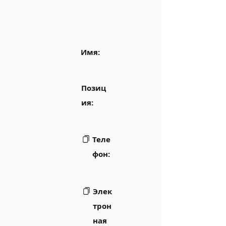
Имя:
Позиц
ия:
Теле
фон:
Элек
трон
ная