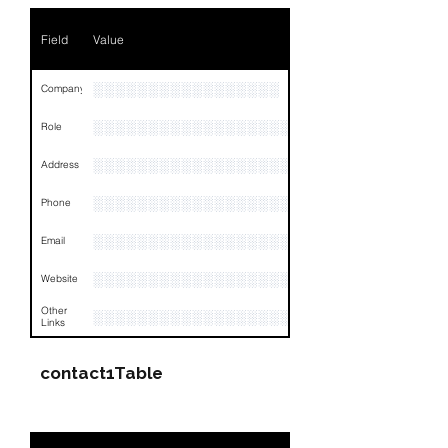
Field
Value
░░░░░░░░░░░░░░░░░
Company
░░░░░░░░░░░░░░░░░░░░░░░
Role
░░░░░░░░░░░░░░░░░░░░░░░░░░░░░░░░
Address
░░░░░░░░░░░░░░░░░░░░░░░░░░░░░░░░
Phone
░░░░░░░░░░░░░░░░░░░
Email
░░░░░░░░░░░░░░░░░░░░░░░░░
Website
Other
░░░░░░░░░░░░░░░░░░░░░░░░░░░░░░░░
Links
contact1Table