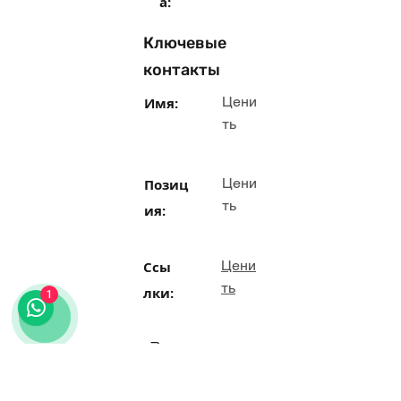
а:
Ключевые
контакты
Цени
Имя:
ть
Цени
Позиц
ть
ия:
Цени
Ссы
ть
лки:
1
Теле
Цени
ть
фон: