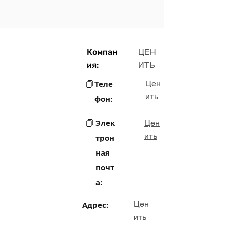
Компан
ЦЕН
ия:
ИТЬ
Теле
Цен
ить
фон:
Элек
Цен
ить
трон
ная
почт
а:
Цен
Адрес:
ить