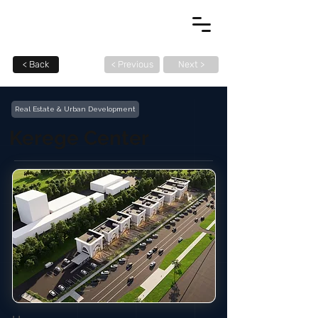
< Back
< Previous
Next >
Real Estate & Urban Development
Kerege Center