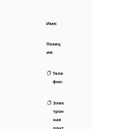
Имя:
Позиц
ия:
Теле
фон:
Элек
трон
ная
почт