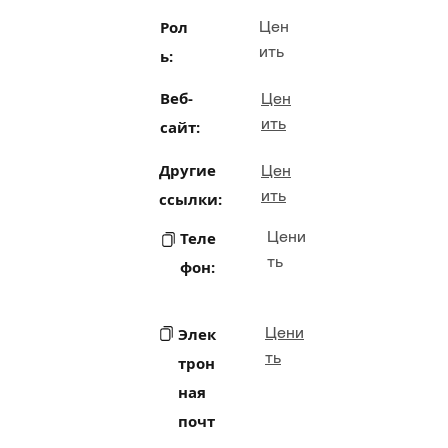
Рол
Цен
ить
ь:
Веб-
Цен
ить
сайт:
Другие
Цен
ить
ссылки:
Цени
Теле
ть
фон:
Цени
Элек
ть
трон
ная
почт