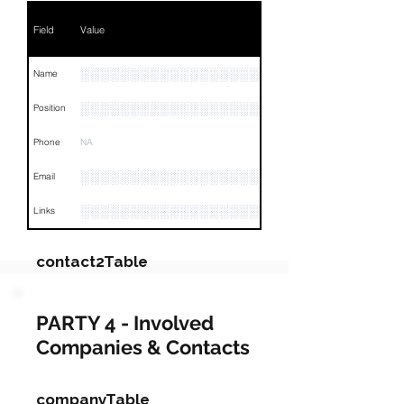
Field
Value
░░░░░░░░░░░░░░░░░░░░
Name
░░░░░░░░░░░░░░░░░░░░░░░░░░░░░░░░
Position
Phone
NA
░░░░░░░░░░░░░░░░░░
Email
░░░░░░░░░░░░░░░░░░░░░░░░░░░░░░░░
Links
contact2Table
Field
Value
PARTY 4 - Involved
Companies & Contacts
Name
░░░░░░░░░░
░░░░░░░░░░░░░░░░░░░░░░░░░░░░░░
Position
companyTable