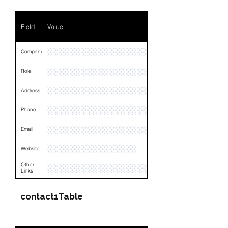
Field
Value
░░░░░░░░░░░░░░░░░░░░░░░░░░░░░░░░
Company
░░░░░░░░░░░░░░░░░░░░░░░
Role
░░░░░░░░░░░░░░░░░░░░░░░░░░░░░░░░
Address
░░░░░░░░░░░░░░░░░░░░░░░░░░░░░░░░
Phone
░░░░░░░░░░░░░░░░░░░░░░░░░░░░░░░░
Email
░░░░░░░░░░░░░░░░
Website
Other
░░░░░░░░░░░░░░░░░░░░░░░░░░░░░░░░
Links
contact1Table