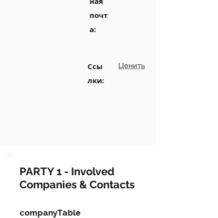
ная
почт
а:
Ценить
Ссы
лки:
PARTY 1 - Involved
Companies & Contacts
companyTable