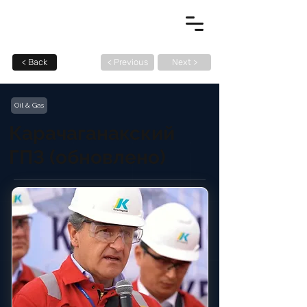
< Back
< Previous
Next >
Oil & Gas
Карачаганакский
ГПЗ (обновлено)