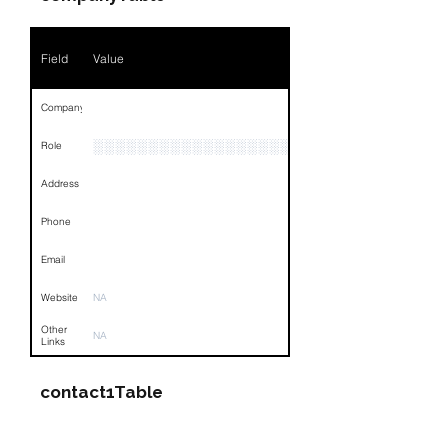
Phone
NA
Field
Value
Email
Links
NA
Company
░░░░░░░░░░░░░░░░░░░
Role
Address
Phone
Email
Website
NA
Other
NA
Links
contact1Table