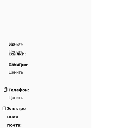
Ценить
Имя:
Ценить
Ссылки:
Ценить
Позиция:
Ценить
Телефон:
Ценить
Электро
нная
почта: