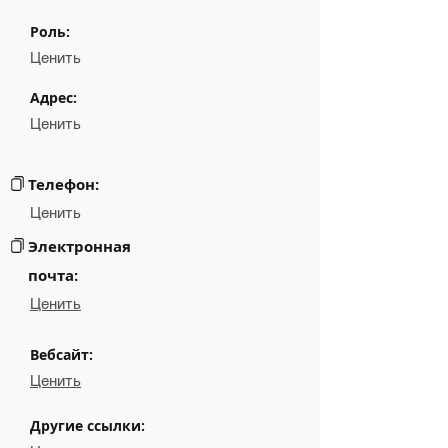
Name
░░░░░░░░░░░░░░░░░░░░
Роль:
░░░░░░░░░░░░░░░░░░░░░░░░░░░░░░░░░░░░░░░░░
Position
Ценить
Phone
NA
Адрес:
Ценить
Email
NA
░░░░░░░░░░░░░░░░░░░░░░░░░░░░░░░░░░░░░░░░
Links
Телефон:
Ценить
Электронная
почта:
Ценить
Вебсайт:
Ценить
Другие ссылки: