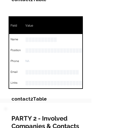
Field
Value
░░░░░░░░░░
Name
░░░░░░░░░░░░░░░░░░░░
Position
Phone
NA
░░░░░░░░░░░░░░░░░
Email
░░░░░░░░░░░░░░░░░░░░░░░░░░░░░░░░
Links
contact2Table
Field
Value
PARTY 2 - Involved
Companies & Contacts