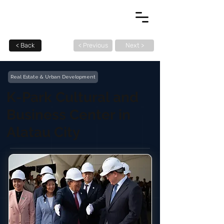
< Back
< Previous
Next >
Real Estate & Urban Development
K-Park Cultural and
Business Center in
Alatau City