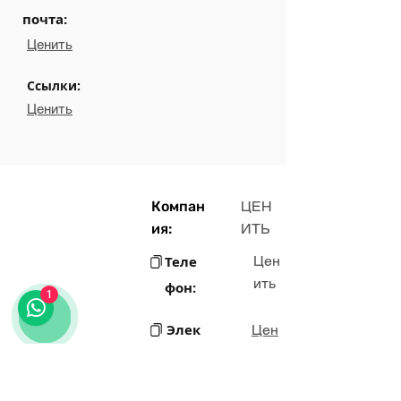
почта:
Ценить
Ссылки:
Ценить
Компан
ЦЕН
ия:
ИТЬ
Теле
Цен
ить
фон:
1
Элек
Цен
ить
трон
ная