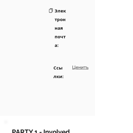
Элек
трон
ная
почт
а:
Ценить
Ссы
лки:
PARTY 1 - Involved