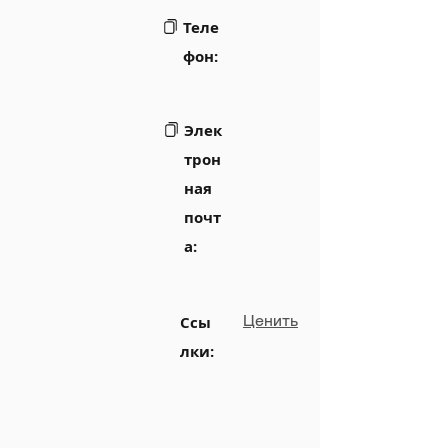
Теле
фон:
Элек
трон
ная
почт
а:
Ценить
Ссы
лки: