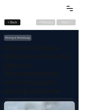
< Back
< Previous
Next >
Mining & Metallurgy
Обогатительная
фабрика железной
руды на
Ломоносовском
железорудном
месторождении