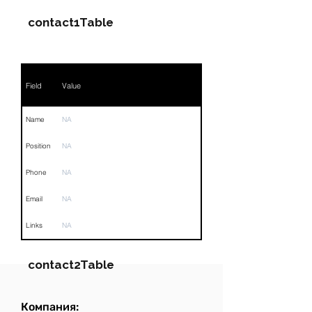
contact1Table
Field
Value
Name
NA
Position
NA
Phone
NA
Email
NA
Links
NA
contact2Table
Компания:
Field
Value