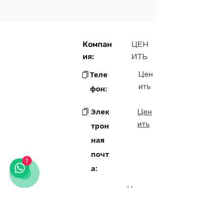
Компан
ЦЕН
ия:
ИТЬ
Теле
Цен
ить
фон:
Элек
Цен
ить
трон
ная
почт
1
а:
Цен
Адрес:
ить