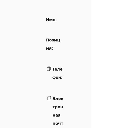
Имя:
Позиц
ия:
Теле
фон:
Элек
трон
ная
почт