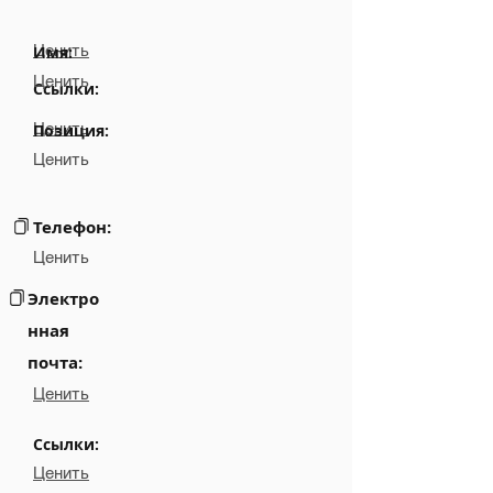
Ценить
Имя:
Ценить
Ссылки:
Ценить
Позиция:
Ценить
Телефон:
Ценить
Электро
нная
почта:
Ценить
Ссылки:
Ценить