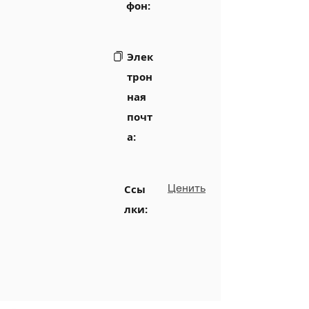
фон:
Элек
трон
ная
почт
а:
Ценить
Ссы
лки: