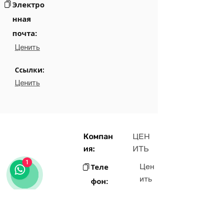
Электро
нная
почта:
Ценить
Ссылки:
Ценить
Компан
ЦЕН
ия:
ИТЬ
1
Теле
Цен
ить
фон:
Элек
Цен
ить
трон