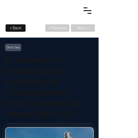
< Back
< Previous
Next >
Oil & Gas
Установка по
производству
водорода на
Павлодарском
нефтехимическом
заводе (фаза 2)