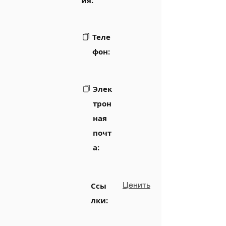
ия:
Теле
фон:
Элек
трон
ная
почт
а:
Ценить
Ссы
лки: