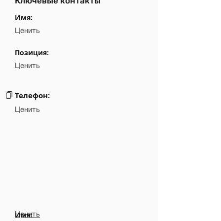
Ключевые контакты
Имя:
Ценить
Позиция:
Ценить
Телефон:
Ценить
Ценить
Имя: