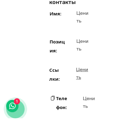
контакты
Цени
Имя:
ть
Цени
Позиц
ть
ия:
Цени
Ссы
ть
лки:
Теле
Цени
1
ть
фон:
Цени
Элек
ть
трон