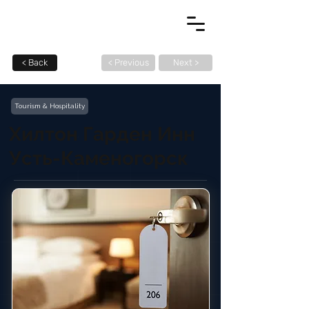
< Back
< Previous
Next >
Tourism & Hospitality
Хилтон Гарден Инн
Усть-Каменогорск