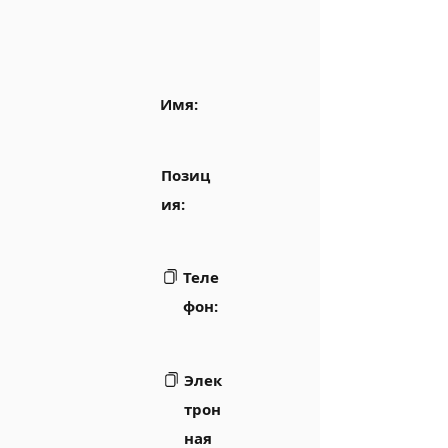
Имя:
Позиц
ия:
Теле
фон:
Элек
трон
ная