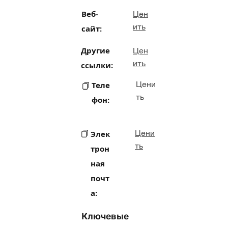
Веб-
Цен
ить
сайт:
Другие
Цен
ить
ссылки:
Цени
Теле
ть
фон:
Цени
Элек
ть
трон
ная
почт
а:
Ключевые