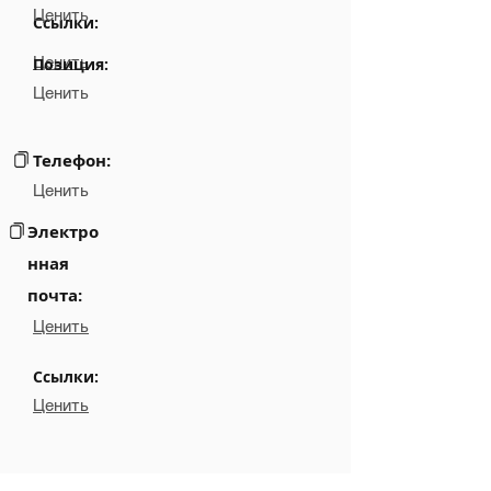
Ценить
Ссылки:
Ценить
Позиция:
Ценить
Телефон:
Ценить
Электро
нная
почта:
Ценить
Ссылки:
Ценить