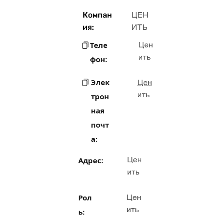
Компан
ЦЕН
ия:
ИТЬ
Теле
Цен
ить
фон:
Элек
Цен
ить
трон
ная
почт
а:
Цен
Адрес:
ить
Рол
Цен
ить
ь: