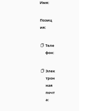
Имя:
Позиц
ия:
Теле
фон:
Элек
трон
ная
почт
а: