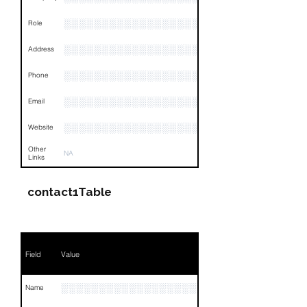
░░░░░░░░░░░░░░░░░░░░░░░░░░░░░░░░
Role
░░░░░░░░░░░░░░░░░░░░░░░░░░░░░░░░
Address
░░░░░░░░░░░░░░░░░░░░░░░░░░░░░░░░
Phone
░░░░░░░░░░░░░░░░░░░░░░░░░░░░░░░░
Email
░░░░░░░░░░░░░░░░░░░░
Website
Other
NA
Links
contact1Table
Field
Value
░░░░░░░░░░░░░░░░░░░░░░░░░░
Name