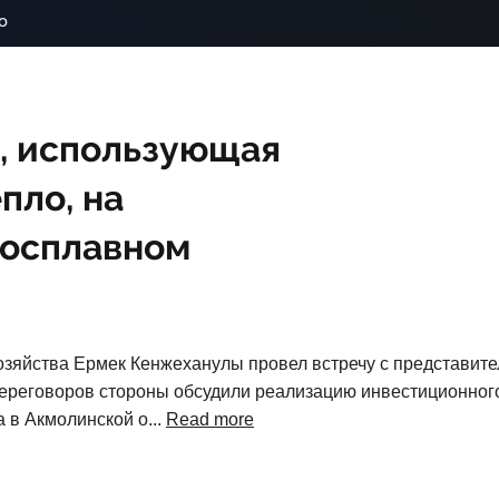
o
, использующая
пло, на
росплавном
озяйства Ермек Кенжеханулы провел встречу с представит
е переговоров стороны обсудили реализацию инвестиционног
 в Акмолинской о...
Read more