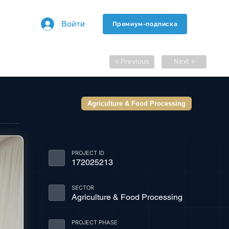
Войти
Премиум-подписка
< Previous
Next >
Agriculture & Food Processing
PROJECT ID
172025213
SECTOR
Agriculture & Food Processing
PROJECT PHASE