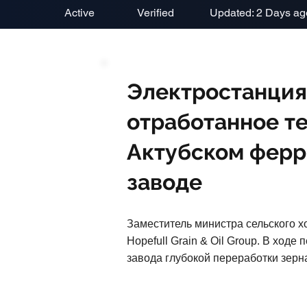
Active
Verified
Updated: 2 Days ag
Электростанция
отработанное те
Актубском фер
заводе
Заместитель министра сельского х
Hopefull Grain & Oil Group. В ход
завода глубокой переработки зерна