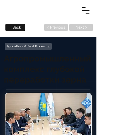
< Back
< Previous
Next >
Agriculture & Food Processing
Агропромышленный
комплекс глубокой
переработки зерна