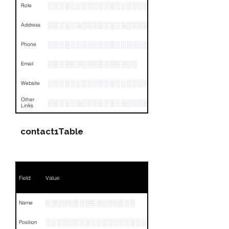
░░░░░░░░░░░░░░░░░░░░░░░
Role
░░░░░░░░░░░░░░░░░░░░░░░░░░░░░░░░
Address
░░░░░░░░░░░░░░░░░░░░░░░░░░░░░░░░
Phone
░░░░░░░░░░░░░░░░
Email
░░░░░░░░░░░░░░░░░░░░
Website
Other
░░░░░░░░░░░░░░░░░░░░░░░░░░░░░░░░
Links
contact1Table
Field
Value
░░░░░░░░░░░░░░░░
Name
░░░░░░░░░░░░░░░░░░░░░░░░░░░░░░░░
Position