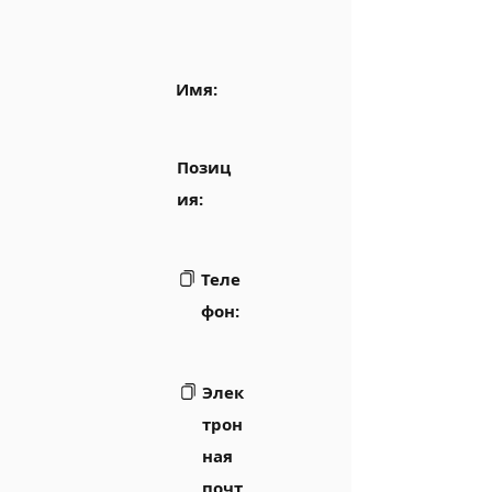
Имя:
Позиц
ия:
Теле
фон:
Элек
трон
ная
почт