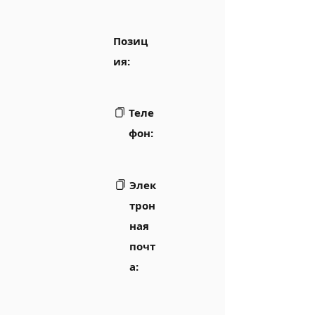
Позиц
ия:
Теле
фон:
Элек
трон
ная
почт
а: