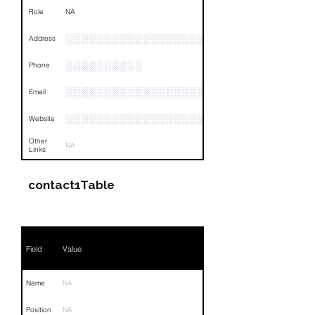
Role
NA
░░░░░░░░░░░░░░░░░░░░░░░░░░░░░░░░
Address
░░░░░░░░░░
Phone
░░░░░░░░░░░░░░░░░░
Email
░░░░░░░░░░░░░░░░░░░░░░░
Website
Other
NA
Links
contact1Table
Field
Value
Name
NA
Position
NA