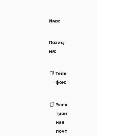
Имя:
Позиц
ия:
Теле
фон:
Элек
трон
ная
почт