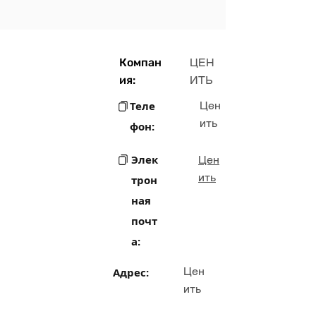
Компан
ЦЕН
ия:
ИТЬ
Теле
Цен
ить
фон:
Элек
Цен
ить
трон
ная
почт
а:
Цен
Адрес:
ить