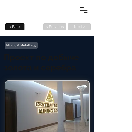
< Back
< Previous
Next >
Mining & Metallurgy
Проект по добыче
золота и серебра