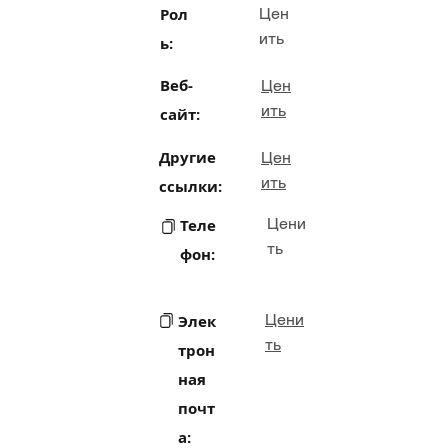
Рол
Цен
ить
ь:
Веб-
Цен
ить
сайт:
Другие
Цен
ить
ссылки:
Цени
Теле
ть
фон:
Цени
Элек
ть
трон
ная
почт
а: