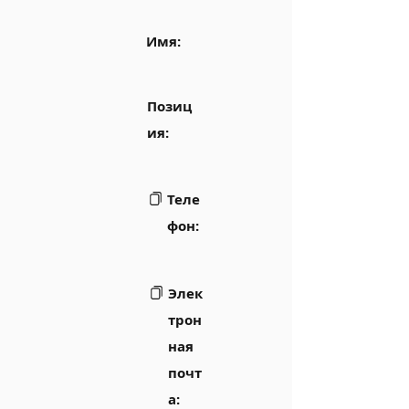
Имя:
Позиц
ия:
Теле
фон:
Элек
трон
ная
почт
а: