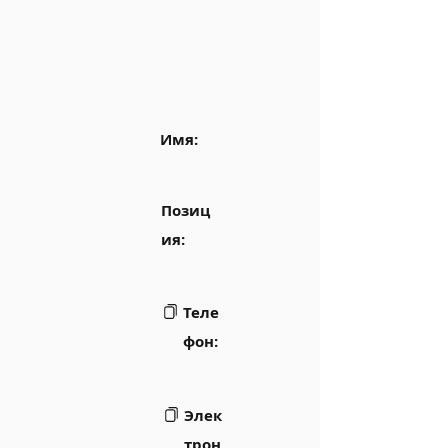
Имя:
Позиц
ия:
Теле
фон:
Элек
трон