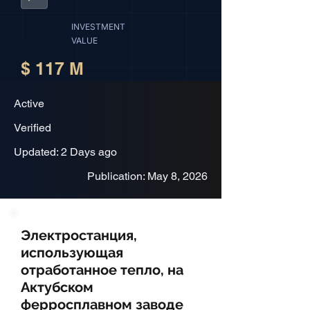
INVESTMENT
VALUE
$ 117 M
Active
Verified
Updated: 2 Days ago
Publication: May 8, 2026
Электростанция,
использующая
отработанное тепло, на
Актубском
ферросплавном заводе