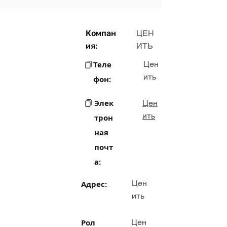
Компан
ЦЕН
ия:
ИТЬ
Теле
Цен
ить
фон:
Элек
Цен
ить
трон
ная
почт
а:
Цен
Адрес:
ить
Рол
Цен