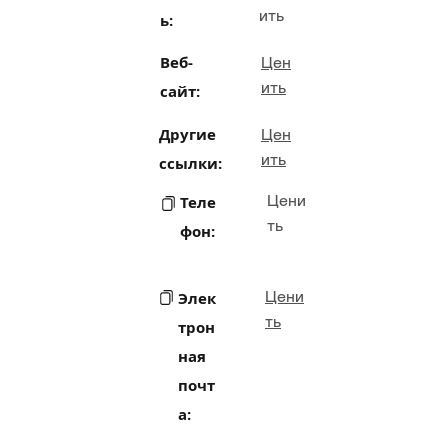
ить
ь:
Веб-
Цен
ить
сайт:
Другие
Цен
ить
ссылки:
Цени
Теле
ть
фон:
Цени
Элек
ть
трон
ная
почт
а: