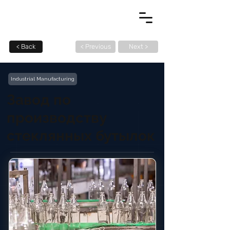
< Back
< Previous
Next >
Industrial Manufacturing
Завод по
производству
стеклянных бутылок