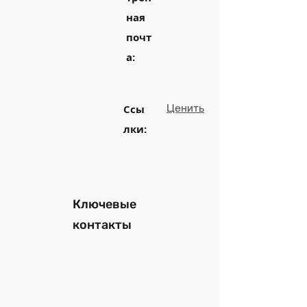
ная
почт
а:
Ценить
Ссы
лки:
Ключевые
контакты