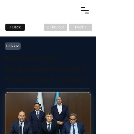
< Back
< Previous
Next >
Oil & Gas
Комплекс по
разделению газов в
Атырауской области