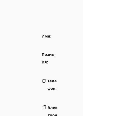
Имя:
Позиц
ия:
Теле
фон:
Элек
трон