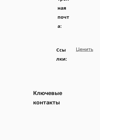
ная
почт
а:
Ценить
Ссы
лки:
Ключевые
контакты