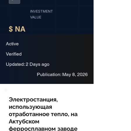
INVESTMENT
VALUE
$ NA
Active
Verified
Updated: 2 Days ago
Publication: May 8, 2026
Электростанция,
использующая
отработанное тепло, на
Актубском
ферросплавном заводе