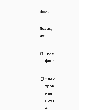
Имя:
Позиц
ия:
Теле
фон:
Элек
трон
ная
почт
а: