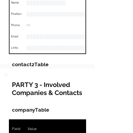
░░░░░░░░░░░░
Name
░░░░░░░░░░░░░░░░░░░░░░░░░░
Position
Phone
NA
░░░░░░░░░░░░░░░░░░░░░░░
Email
░░░░░░░░░░░░░░░░░░░░░░░░░░░░░░░░
Links
contact2Table
Field
Value
PARTY 3 - Involved
Companies & Contacts
Name
░░░░░░░░░░░░░░
░░░░░░░░░░░░░░░░░░░░░░░░░░░░░░░░░░░░░░░░
Position
companyTable
Phone
NA
Field
Value
Email
NA