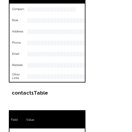
░░░░░░░░░░░░░░░
Company
░░░░░░░░░░░░░░░░░░░░░░░
Role
░░░░░░░░░░░░░░░░░░░░░░░░░░░░░░░░
Address
░░░░░░░░░░░░░░░░░░░░░░░░░░░░░░░░
Phone
░░░░░░░░░░░░░░░░░░
Email
░░░░░░░░░░░░░░░░░░░░░░░░░
Website
Other
░░░░░░░░░░░░░░░░░░░░░░░░░░░░░░░░
Links
contact1Table
Field
Value