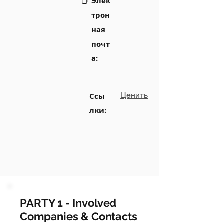
Элек
трон
ная
почт
а:
Ценить
Ссы
лки:
PARTY 1 - Involved
Companies & Contacts