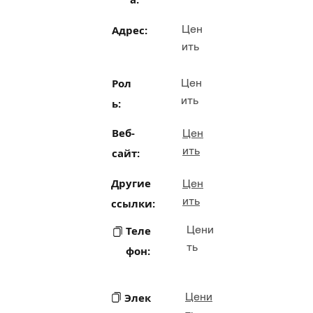
Цен
Адрес:
ить
Рол
Цен
ить
ь:
Веб-
Цен
ить
сайт:
Другие
Цен
ить
ссылки:
Цени
Теле
ть
фон:
Цени
Элек