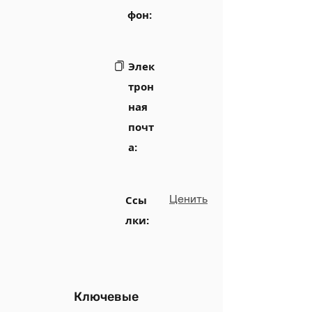
фон:
Элек
трон
ная
почт
а:
Ценить
Ссы
лки:
Ключевые