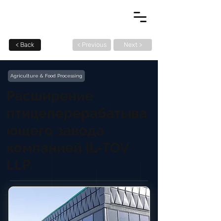
< Back
< Previous
Next >
Agriculture & Food Processing
Расширение
птицеперерабатыва
ющего завода
компанией IL-TOV
LLP.