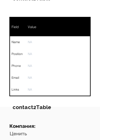
Field
Value
Name
NA
Position
NA
Phone
NA
Email
NA
Links
NA
contact2Table
Компания:
Field
Value
Ценить