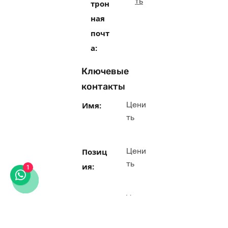
ть
трон
ная
почт
а:
Ключевые
контакты
Цени
Имя:
ть
Цени
Позиц
ть
ия:
1
Цени
Ссы
ть
лки: