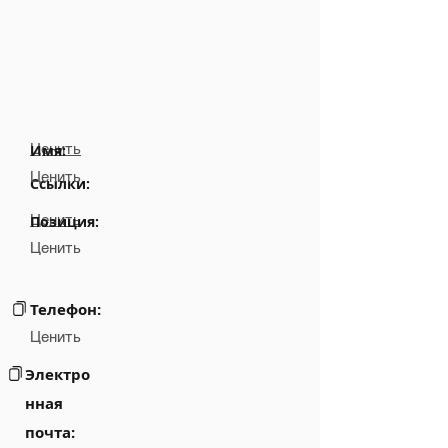
Ценить
Имя:
Ценить
Ссылки:
Ценить
Позиция:
Ценить
Телефон:
Ценить
Электро
нная
почта: