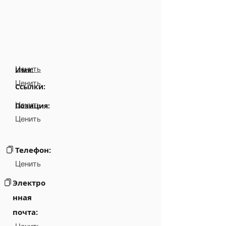
Ценить
Имя:
Ценить
Ссылки:
Ценить
Позиция:
Ценить
Телефон:
Ценить
Электро
нная
почта: