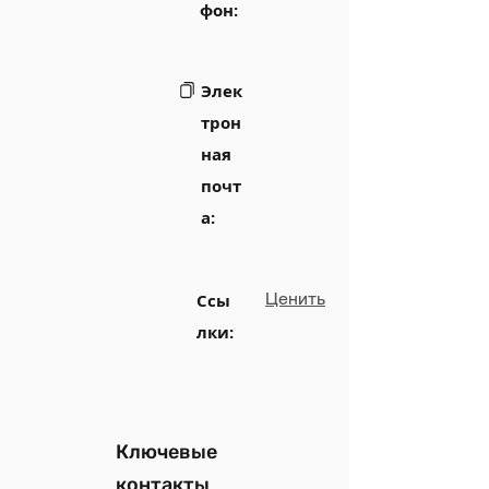
фон:
Элек
трон
ная
почт
а:
Ценить
Ссы
лки:
Ключевые
контакты