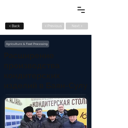
< Back
< Previous
Next >
Agriculture & Food Processing
Расширение
производства
кондитерских
изделий в Баян-Сулу