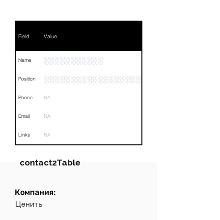
Field
Value
░░░░░░░░░░░
Name
░░░░░░░░░░░░░░░░░░░░░░░░░░░░░░░░
Position
Phone
NA
Email
NA
Links
NA
contact2Table
Компания:
Field
Value
Ценить
Name
NA