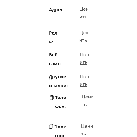
Цен
Адрес:
ить
Рол
Цен
ить
ь:
Веб-
Цен
ить
сайт:
Другие
Цен
ить
ссылки:
Цени
Теле
ть
фон:
Цени
Элек
ть
трон