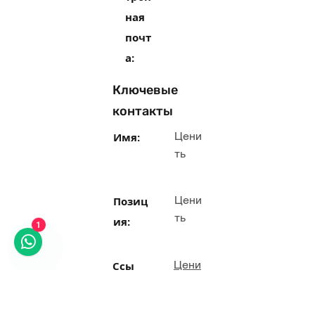
ная
почт
а:
Ключевые
контакты
Цени
Имя:
ть
Цени
Позиц
ть
ия:
1
Цени
Ссы
ть
лки: