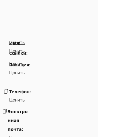
Ценить
Имя:
Ценить
Ссылки:
Ценить
Позиция:
Ценить
Телефон:
Ценить
Электро
нная
почта: