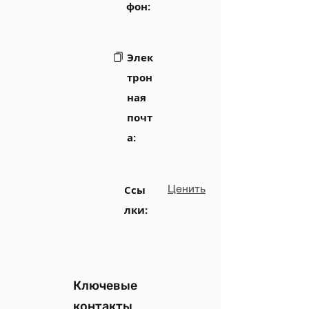
фон:
Элек
трон
ная
почт
а:
Ценить
Ссы
лки:
Ключевые
контакты