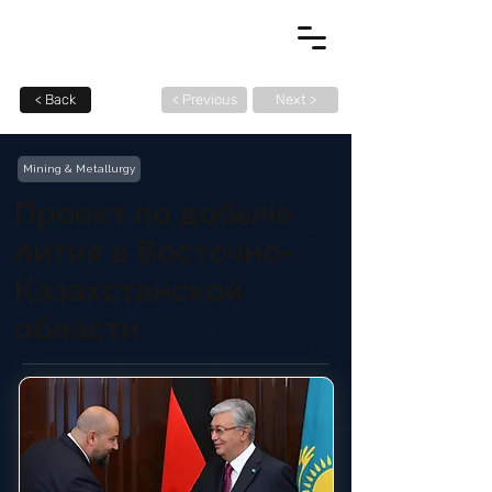
< Back
< Previous
Next >
Mining & Metallurgy
Проект по добыче
лития в Восточно-
Казахстанской
области