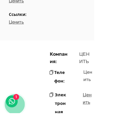
Ценить
Ссылки:
Ценить
Компан
ЦЕН
ия:
ИТЬ
Теле
Цен
ить
фон:
Элек
Цен
1
ить
трон
ная
почт
а: