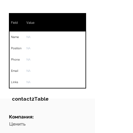
Field
Value
Name
NA
Position
NA
Phone
NA
Email
NA
Links
NA
contact2Table
Компания:
Field
Value
Ценить
Name
NA