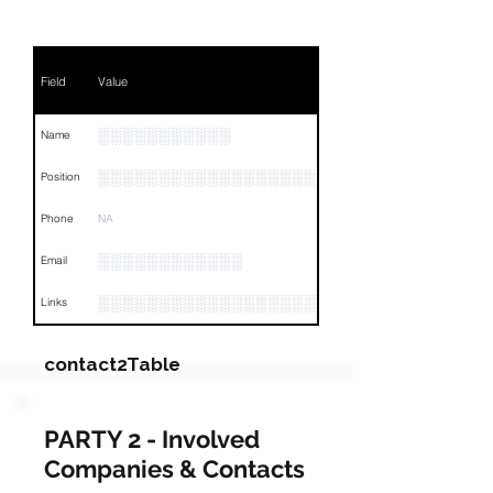
Field
Value
░░░░░░░░░░░
Name
░░░░░░░░░░░░░░░░░░
Position
Phone
NA
░░░░░░░░░░░░
Email
░░░░░░░░░░░░░░░░░░░░░░░░░░░░░░░░
Links
contact2Table
Field
Value
PARTY 2 - Involved
Companies & Contacts
Name
NA