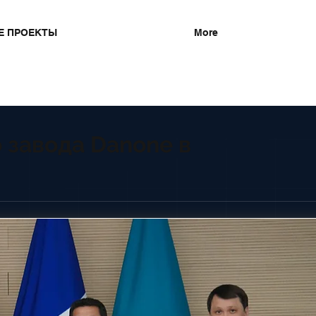
Е ПРОЕКТЫ
More
 завода Danone в