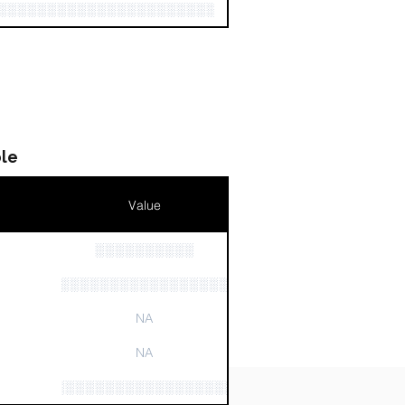
░░░░░░░░░░░░░░░░░░░░░░░░░░░░░░░░░░░░░░░░░
le
Value
░░░░░░░░░░
░░░░░░░░░░░░░░░░░░░░░░░░░░░░░░░░░░░░░░░░
n
NA
NA
░░░░░░░░░░░░░░░░░░░░░░░░░░░░░░░░░░