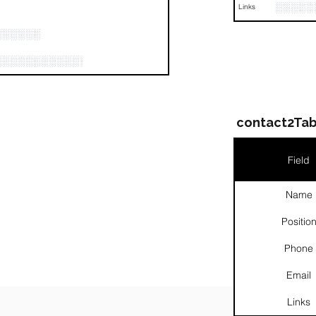
░░░░░
Links
░░░░░░
░░░░░░░░░░░░░░░░░░░░░░░
contact2Tab
Field
Name
░░░░░░░░░░░░░░░░░
Positio
Phone
Email
░░░░
Links