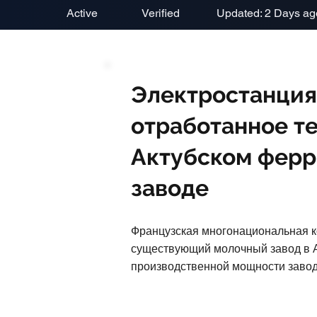
Active
Verified
Updated: 2 Days ag
Электростанция
отработанное те
Актубском фер
заводе
Французская многонациональная к
существующий молочный завод в А
производственной мощности завода 