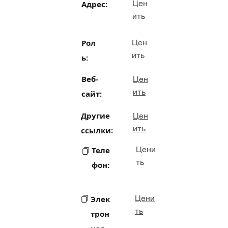
Цен
Адрес:
ить
Рол
Цен
ить
ь:
Веб-
Цен
ить
сайт:
Другие
Цен
ить
ссылки:
Цени
Теле
ть
фон:
Цени
Элек
ть
трон