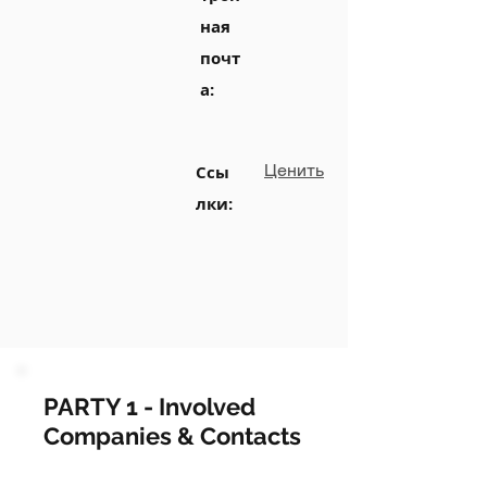
ная
почт
а:
Ценить
Ссы
лки:
PARTY 1 - Involved
Companies & Contacts