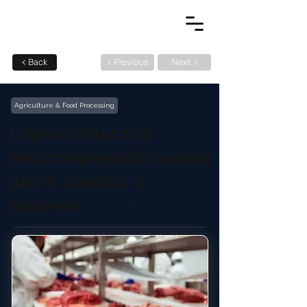
< Back
< Previous
Next >
Agriculture & Food Processing
Строительство
мясоперерабатываю
щего завода с
бойней.