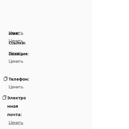
Ценить
Имя:
Ценить
Ссылки:
Ценить
Позиция:
Ценить
Телефон:
Ценить
Электро
нная
почта:
Ценить