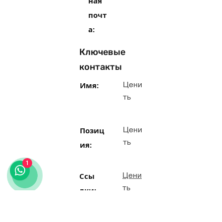
ная
почт
а:
Ключевые
контакты
Цени
Имя:
ть
Цени
Позиц
ть
ия:
1
Цени
Ссы
ть
лки:
Теле
Цени