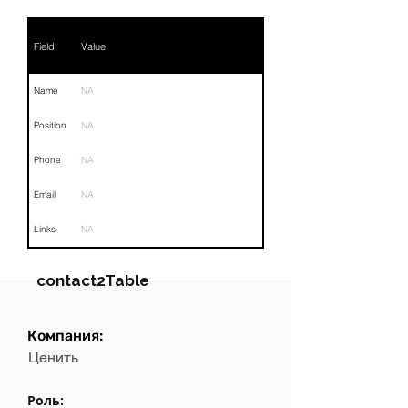
Field
Value
Name
NA
Position
NA
Phone
NA
Email
NA
Links
NA
contact2Table
Компания:
Field
Value
Ценить
Name
NA
Роль: