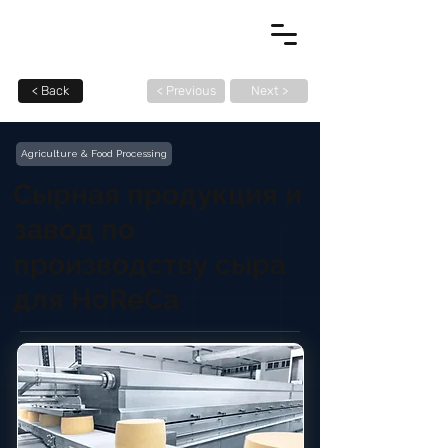
< Back
< Previous
Next >
Agriculture & Food Processing
Сырная продукция и
завод по
производству сыра
для HoReCa