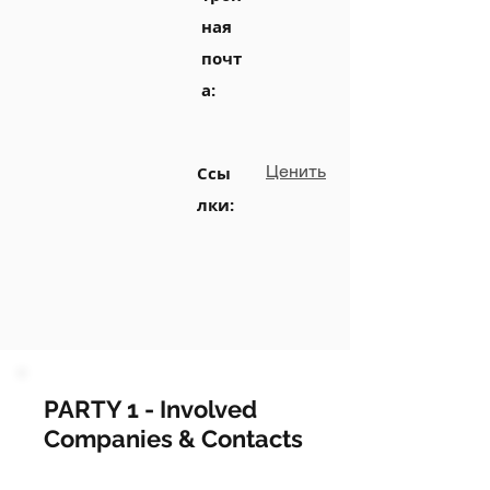
ная
почт
а:
Ценить
Ссы
лки:
PARTY 1 - Involved
Companies & Contacts