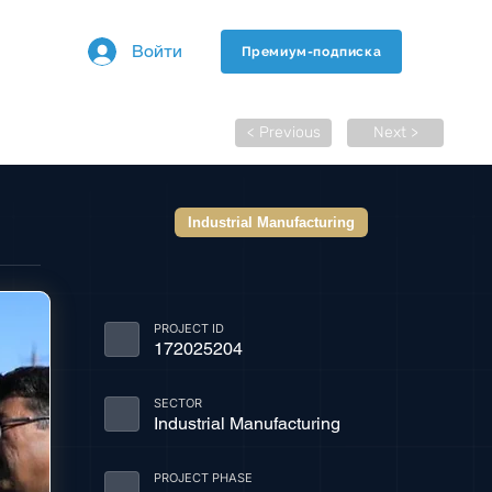
Войти
Премиум-подписка
< Previous
Next >
Industrial Manufacturing
PROJECT ID
172025204
SECTOR
Industrial Manufacturing
PROJECT PHASE