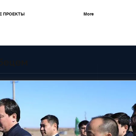
Е ПРОЕКТЫ
More
бецем