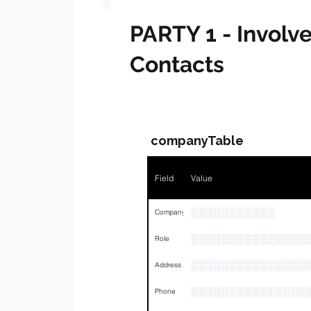
PARTY 1 - Invol
Contacts
companyTable
Field
Value
░░░░░░░░░░░
Company
░░░░░░░░░░░░░░░
Role
░░░░░░░░░░░░░░░
Address
░░░░░░░░░░░░░░░
Phone