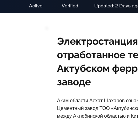
Active
Verified
Updated: 2 Days ag
Электростанция
отработанное те
Актубском фер
заводе
Аким области Асхат Шахаров ознак
Цементный завод ТОО «Актубински
между Актюбинской областью и Кит