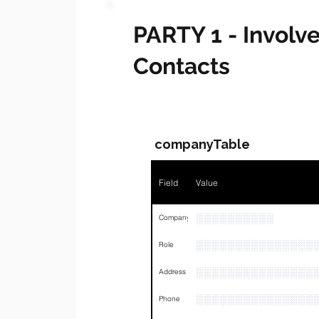
PARTY 1 - Invol
Contacts
companyTable
Field
Value
░░░░░░░░░░
Company
░░░░░░░░░░░░░░░
Role
░░░░░░░░░░░░░░░
Address
░░░░░░░░░░░░░░░
Phone