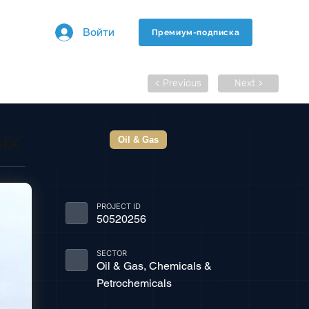
Войти
Премиум-подписка
< Previous
Next >
ых
Oil & Gas
PROJECT ID
50520256
SECTOR
Oil & Gas, Chemicals &
Petrochemicals