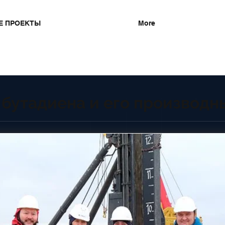
Е ПРОЕКТЫ
More
 бутадиена и его производн