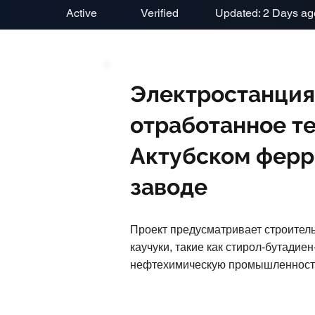
Active
Verified
Updated: 2 Days ag
Электростанция
отработанное те
Актубском фер
заводе
Проект предусматривает строитель
каучуки, такие как стирол-бутадие
нефтехимическую промышленность 