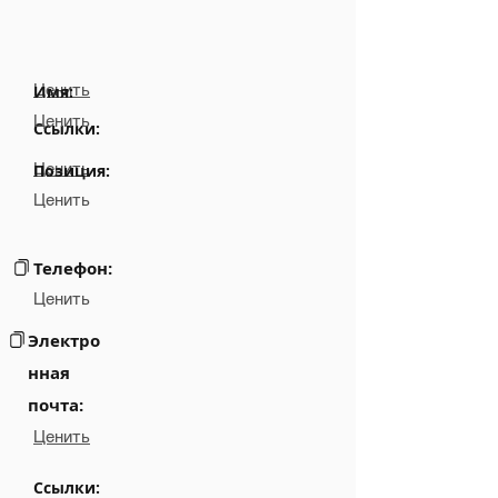
Ценить
Имя:
Ценить
Ссылки:
Ценить
Позиция:
Ценить
Телефон:
Ценить
Электро
нная
почта:
Ценить
Ссылки: