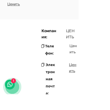
Ценить
Компан
ЦЕН
ия:
ИТЬ
Теле
Цен
ить
фон:
Элек
Цен
ить
трон
ная
1
почт
а:
Цен
Адрес:
ить