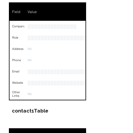
Field
Value
░░░░░░░░░░░░░░░
Company
░░░░░░░░░░░░░░░░░░░░░░░
Role
Address
NA
Phone
NA
░░░░░░░░░░░░░░░░░░░░░
Email
░░░░░░░░░░░░░░░░░░░░░░░░░░░░░
Website
Other
NA
Links
contact1Table