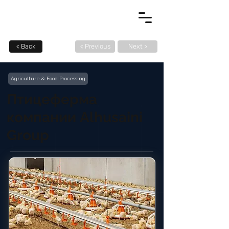
< Back
< Previous
Next >
Agriculture & Food Processing
Птицеферма
компании Alhusaini
Group