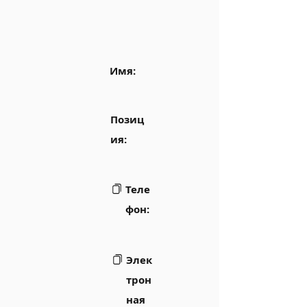
Имя:
Позиц
ия:
Теле
фон:
Элек
трон
ная