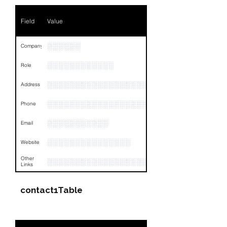
Phone
NA
Field
Value
Email
NA
Links
NA
░░░░░░
Company
░░░░░░░░░░░░
Role
░░░░░░░░░░░░░░░░░░░░░░░░░░░░░░░░
Address
░░░░░░░░░░░░░░░░░░░░░░░░░░░░░░░░
Phone
░░░░░░░░░░░
Email
░░░░░░░░░░░░░░░
Website
Other
░░░░░░░░░░░░░░░░░░░░░░░░░░░░░░░░
Links
contact1Table