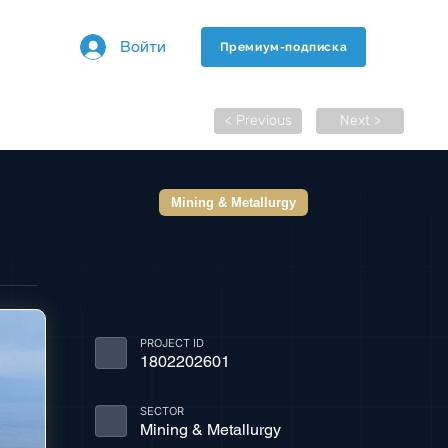
Войти
Премиум-подписка
< Previous
Next >
Mining & Metallurgy
PROJECT ID
1802202601
SECTOR
Mining & Metallurgy