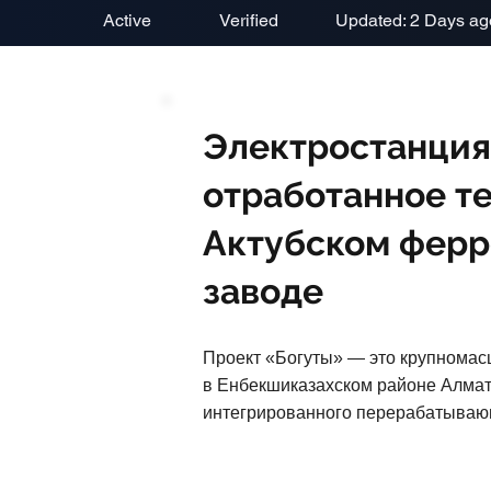
Active
Verified
Updated: 2 Days ag
Электростанция
отработанное те
Актубском фер
заводе
Проект «Богуты» — это крупномас
в Енбекшиказахском районе Алмати
интегрированного перерабатывающ