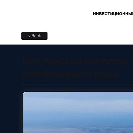
ИНВЕСТИЦИОННЫ
< Back
Богутинский комплекс 
вольфрамовой руды