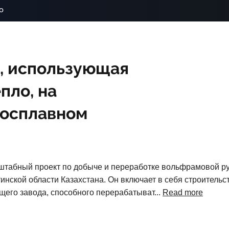
o
, использующая
пло, на
росплавном
штабный проект по добыче и переработке вольфрамовой р
нской области Казахстана. Он включает в себя строительс
его завода, способного перерабатыват...
Read more