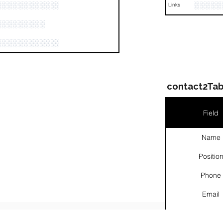
░░░░░░░░░░░░░░░░░░░░░░░░░░░░░░░░░░░░░░░░░
░░░░░
Links
░░░░░░░░░
░░░░░░░░░░░░░░░░░░░░░░░░░░░░░░░░░░░░░░░░░
contact2Tab
Field
Name
Positio
Phone
Email
Links