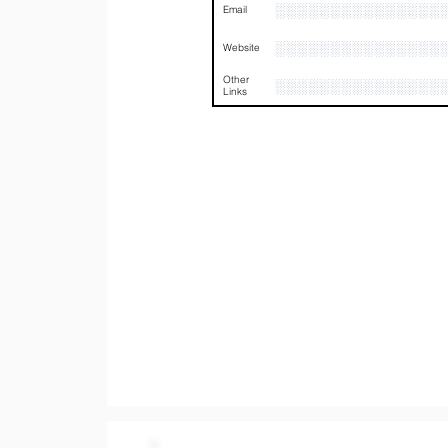
░░░░░░░░░░░░░░░
Email
░░░░░░░░░░░░░░░
Website
Other
░░░░░░░░░░░░░░░
Links