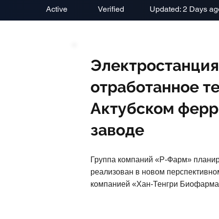
Active
Verified
Updated: 2 Days ag
Электростанция
отработанное те
Актубском фер
заводе
Группа компаний «Р-Фарм» планиру
реализован в новом перспективном
компанией «Хан-Тенгри Биофарма»