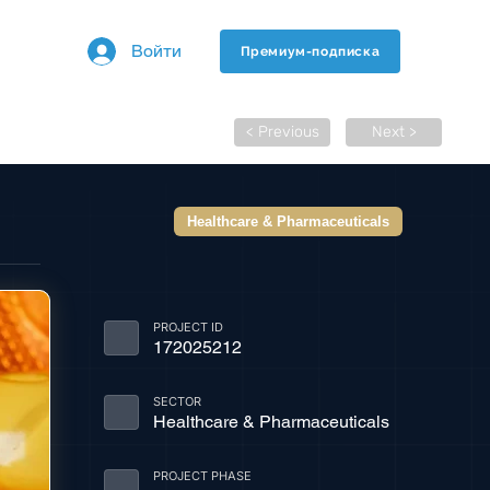
Войти
Премиум-подписка
< Previous
Next >
Healthcare & Pharmaceuticals
PROJECT ID
172025212
SECTOR
Healthcare & Pharmaceuticals
PROJECT PHASE