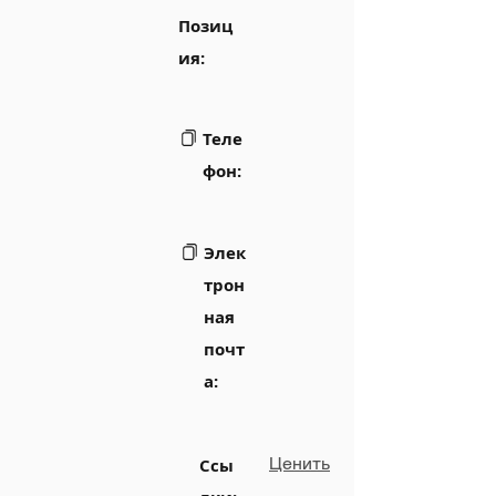
Позиц
ия:
Теле
фон:
Элек
трон
ная
почт
а:
Ценить
Ссы