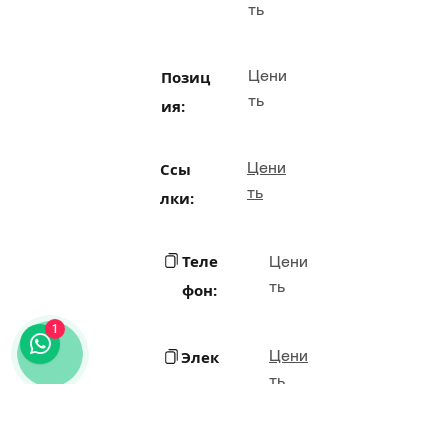
ть
Цени
Позиц
ть
ия:
Цени
Ссы
ть
лки:
Теле
Цени
ть
фон:
1
Цени
Элек
ть
трон
ная
почт