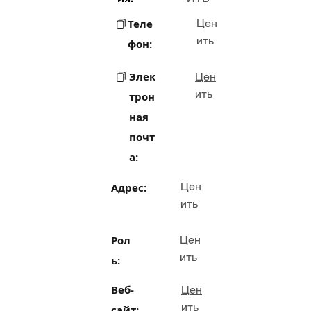
Теле
Цен
ить
фон:
Элек
Цен
ить
трон
ная
почт
а:
Цен
Адрес:
ить
Рол
Цен
ить
ь:
Веб-
Цен
ить
сайт: