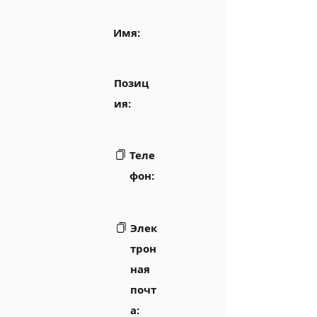
Имя:
Позиц
ия:
Теле
фон:
Элек
трон
ная
почт
а: