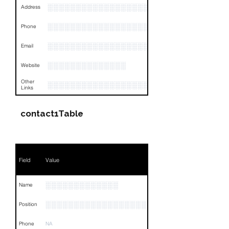
░░░░░░░░░░░░░░░░░░░░░░░░░░░░░░░░
Address
░░░░░░░░░░░░░░░░░░░░░░░░░░░░░░░░
Phone
░░░░░░░░░░░░░░░░░░░░░░░░░░░░░░░░
Email
░░░░░░░░░░░░░░
Website
Other
░░░░░░░░░░░░░░░░░░░░░░░░░░░░░░░░
Links
contact1Table
Field
Value
░░░░░░░░░░░░░
Name
░░░░░░░░░░░░░░░░░░░░░░░░░░░░░░░░
Position
Phone
NA