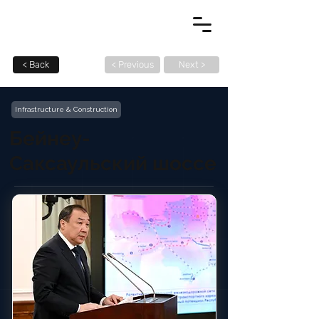
< Back
< Previous
Next >
Infrastructure & Construction
Бейнеу-
Саксаульский шоссе